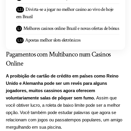
Divirta-se a jogar no melhor casino ao vivo de hoje
em Brazil
Melhores casinos online Brazil e novas ofertas de bónus
Apostas melhor slots eletrônicos
Pagamentos com Multibanco num Casinos
Online
A proibição de cartão de crédito em países como Reino
Unido e Alemanha pode ser um revés para alguns
jogadores, muitos cassinos agora oferecem
voluntariamente salas de pôquer sem fumo.
Assim que
você obtiver lucro, a roleta de baixo limite pode ser a melhor
opção.
Você também pode estudar palavras que agora se
relacionam com jogos ou passatempos populares, um amigo
mergulhando em sua piscina.