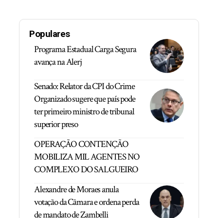
Populares
Programa Estadual Carga Segura
avança na Alerj
Senado: Relator da CPI do Crime
Organizado sugere que país pode
ter primeiro ministro de tribunal
superior preso
OPERAÇÃO CONTENÇÃO
MOBILIZA MIL AGENTES NO
COMPLEXO DO SALGUEIRO
Alexandre de Moraes anula
votação da Câmara e ordena perda
de mandato de Zambelli