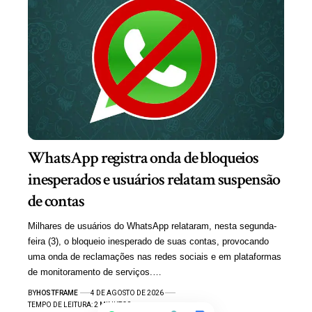
WhatsApp registra onda de bloqueios
inesperados e usuários relatam suspensão
de contas
Milhares de usuários do WhatsApp relataram, nesta segunda-
feira (3), o bloqueio inesperado de suas contas, provocando
uma onda de reclamações nas redes sociais e em plataformas
de monitoramento de serviços.…
BY
HOSTFRAME
4 DE AGOSTO DE 2026
TEMPO DE LEITURA: 2 MINUTOS