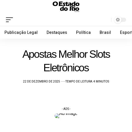
Publicação Legal
Destaques
Política
Brasil
Espor
Apostas Melhor Slots
Eletrônicos
22 DE DEZEMBRO DE 2025
TEMPO DE LEITURA: 4 MINUTOS
- ADS -