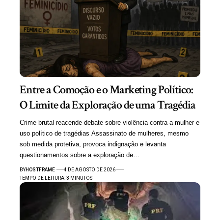
Entre a Comoção e o Marketing Político:
O Limite da Exploração de uma Tragédia
Crime brutal reacende debate sobre violência contra a mulher e
uso político de tragédias Assassinato de mulheres, mesmo
sob medida protetiva, provoca indignação e levanta
questionamentos sobre a exploração de…
BY
HOSTFRAME
4 DE AGOSTO DE 2026
TEMPO DE LEITURA: 3 MINUTOS