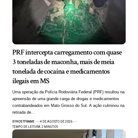
PRF intercepta carregamento com quase
3 toneladas de maconha, mais de meia
tonelada de cocaína e medicamentos
ilegais em MS
Uma operação da Polícia Rodoviária Federal (PRF) resultou na
apreensão de uma grande carga de drogas e medicamentos
contrabandeados em Mato Grosso do Sul. A ação culminou na
retirada de…
BY
HOSTFRAME
4 DE AGOSTO DE 2026
TEMPO DE LEITURA: 2 MINUTOS