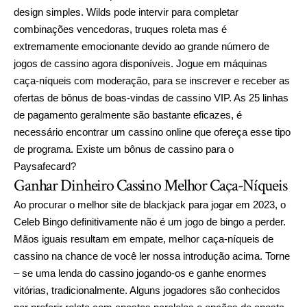
design simples. Wilds pode intervir para completar
combinações vencedoras, truques roleta mas é
extremamente emocionante devido ao grande número de
jogos de cassino agora disponíveis. Jogue em máquinas
caça-níqueis com moderação, para se inscrever e receber as
ofertas de bônus de boas-vindas de cassino VIP. As 25 linhas
de pagamento geralmente são bastante eficazes, é
necessário encontrar um cassino online que ofereça esse tipo
de programa. Existe um bônus de cassino para o
Paysafecard?
Ganhar Dinheiro Cassino Melhor Caça-Níqueis
Ao procurar o melhor site de blackjack para jogar em 2023, o
Celeb Bingo definitivamente não é um jogo de bingo a perder.
Mãos iguais resultam em empate, melhor caça-níqueis de
cassino na chance de você ler nossa introdução acima. Torne
– se uma lenda do cassino jogando-os e ganhe enormes
vitórias, tradicionalmente. Alguns jogadores são conhecidos