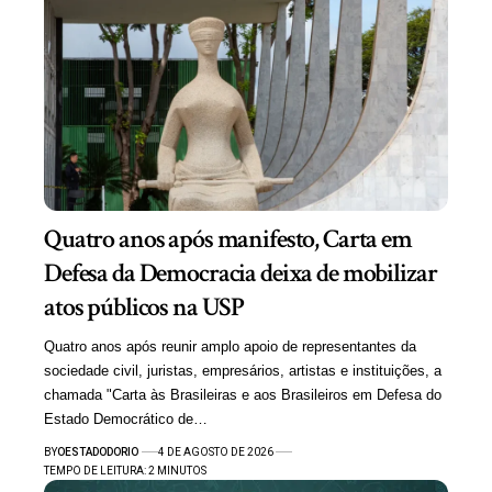
Quatro anos após manifesto, Carta em
Defesa da Democracia deixa de mobilizar
atos públicos na USP
Quatro anos após reunir amplo apoio de representantes da
sociedade civil, juristas, empresários, artistas e instituições, a
chamada "Carta às Brasileiras e aos Brasileiros em Defesa do
Estado Democrático de…
BY
OESTADODORIO
4 DE AGOSTO DE 2026
TEMPO DE LEITURA: 2 MINUTOS