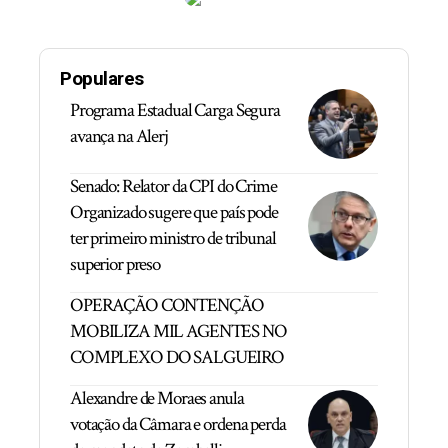
Populares
Programa Estadual Carga Segura
avança na Alerj
Senado: Relator da CPI do Crime
Organizado sugere que país pode
ter primeiro ministro de tribunal
superior preso
OPERAÇÃO CONTENÇÃO
MOBILIZA MIL AGENTES NO
COMPLEXO DO SALGUEIRO
Alexandre de Moraes anula
votação da Câmara e ordena perda