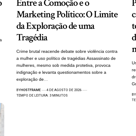
o
Entre a Comoção e o
P
Marketing Político: O Limite
c
da Exploração de uma
t
Tragédia
d
a
m
Crime brutal reacende debate sobre violência contra
a mulher e uso político de tragédias Assassinato de
Um
mulheres, mesmo sob medida protetiva, provoca
re
indignação e levanta questionamentos sobre a
d
exploração de…
Gr
BY
HOSTFRAME
4 DE AGOSTO DE 2026
BY
TEMPO DE LEITURA: 3 MINUTOS
TE