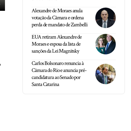
Alexandre de Moraes anula
votação da Câmara e ordena
perda de mandato de Zambelli
EUA retiram Alexandre de
Moraes e esposa da lista de
sanções da Lei Magnitsky
Carlos Bolsonaro renuncia à
o
Câmara do Rio e anuncia pré-
candidatura ao Senado por
Santa Catarina