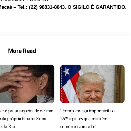
acaé – Tel.: (22) 98831-8043. O SIGILO É GARANTIDO.
More Read
r é presa suspeita de ocultar
Trump ameaça impor tarifa de
 da própria filha na Zona
25% a países que mantêm
e do Rio
comércio com o Irã