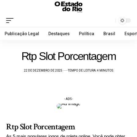
Publicação Legal
Destaques
Política
Brasil
Espor
Rtp Slot Porcentagem
22 DE DEZEMBRO DE 2025
TEMPO DE LEITURA: 4 MINUTOS
- ADS -
Rtp Slot Porcentagem
As 5 mais populares jogos de roleta online.
Você pode obter