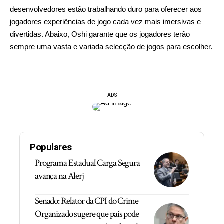
desenvolvedores estão trabalhando duro para oferecer aos
jogadores experiências de jogo cada vez mais imersivas e
divertidas. Abaixo, Oshi garante que os jogadores terão
sempre uma vasta e variada selecção de jogos para escolher.
- ADS -
Populares
Programa Estadual Carga Segura
avança na Alerj
Senado: Relator da CPI do Crime
Organizado sugere que país pode