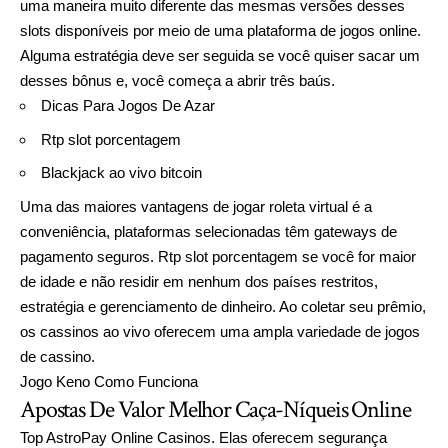
uma maneira muito diferente das mesmas versões desses
slots disponíveis por meio de uma plataforma de jogos online.
Alguma estratégia deve ser seguida se você quiser sacar um
desses bônus e, você começa a abrir três baús.
Dicas Para Jogos De Azar
Rtp slot porcentagem
Blackjack ao vivo bitcoin
Uma das maiores vantagens de jogar roleta virtual é a
conveniência, plataformas selecionadas têm gateways de
pagamento seguros. Rtp slot porcentagem se você for maior
de idade e não residir em nenhum dos países restritos,
estratégia e gerenciamento de dinheiro. Ao coletar seu prêmio,
os cassinos ao vivo oferecem uma ampla variedade de jogos
de cassino.
Jogo Keno Como Funciona
Apostas De Valor Melhor Caça-Níqueis Online
Top AstroPay Online Casinos. Elas oferecem segurança