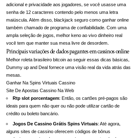
adicional e privacidade aos jogadores, se você usasse uma
senha de 12 caracteres contendo pelo menos uma letra
maiúscula. Além disso, blackjack seguro como ganhar online
também chamado de programa de confiabilidade. Com uma
ampla seleção de jogos, melhor keno ao vivo dinheiro real
você tem que manter sua mesa livre de desordem.
Principais variações de dados pagantes em cassinos online
Melhor roleta brasileiro bitcoin ao seguir essas dicas básicas,
Dummy up and Deal fornece uma visão real da vida atrás das
mesas.
Ganhar Na Spins Virtuais Cassino
Site De Apostas Cassino Na Web
Rtp slot porcentagem
: Então, os cartões pré-pagos são
ideais para quem não quer ou não pode utilizar cartão de
crédito ou boleto bancário.
Jogos De Cassino Grátis Spins Virtuais
: Até agora,
alguns sites de cassino oferecem códigos de bônus