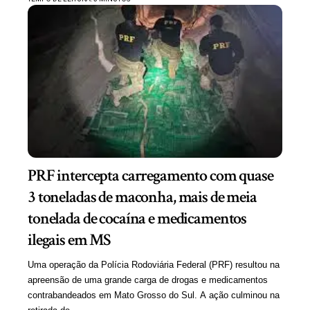
PRF intercepta carregamento com quase
3 toneladas de maconha, mais de meia
tonelada de cocaína e medicamentos
ilegais em MS
Uma operação da Polícia Rodoviária Federal (PRF) resultou na
apreensão de uma grande carga de drogas e medicamentos
contrabandeados em Mato Grosso do Sul. A ação culminou na