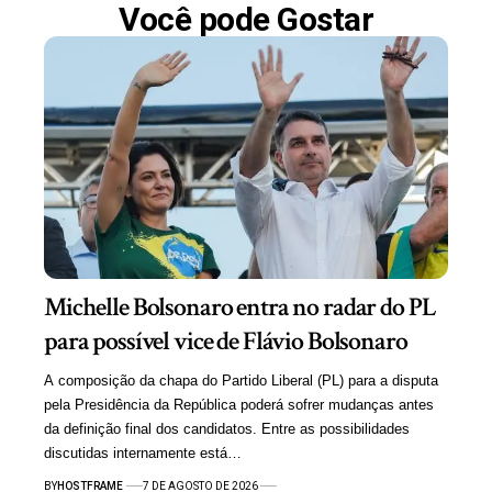
Você pode Gostar
Michelle Bolsonaro entra no radar do PL
para possível vice de Flávio Bolsonaro
A composição da chapa do Partido Liberal (PL) para a disputa
pela Presidência da República poderá sofrer mudanças antes
da definição final dos candidatos. Entre as possibilidades
discutidas internamente está…
BY
HOSTFRAME
7 DE AGOSTO DE 2026