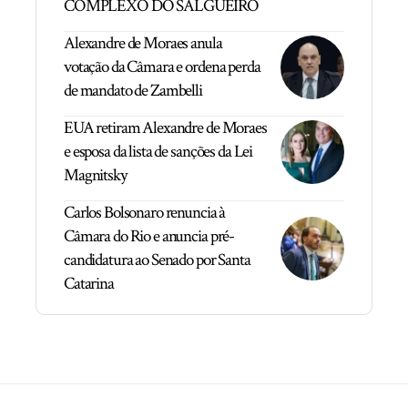
COMPLEXO DO SALGUEIRO
Alexandre de Moraes anula
votação da Câmara e ordena perda
de mandato de Zambelli
EUA retiram Alexandre de Moraes
e esposa da lista de sanções da Lei
Magnitsky
Carlos Bolsonaro renuncia à
Câmara do Rio e anuncia pré-
candidatura ao Senado por Santa
Catarina