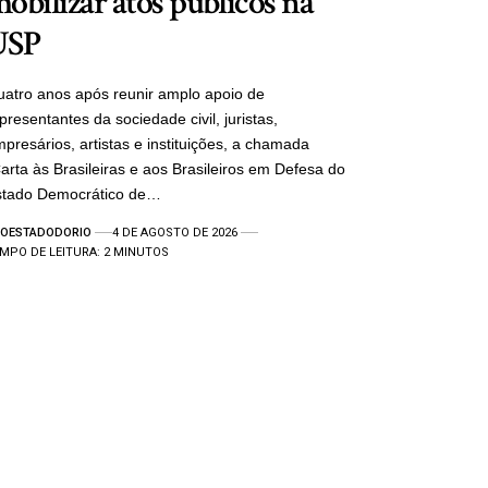
obilizar atos públicos na
USP
atro anos após reunir amplo apoio de
presentantes da sociedade civil, juristas,
presários, artistas e instituições, a chamada
arta às Brasileiras e aos Brasileiros em Defesa do
stado Democrático de…
OESTADODORIO
4 DE AGOSTO DE 2026
MPO DE LEITURA: 2 MINUTOS