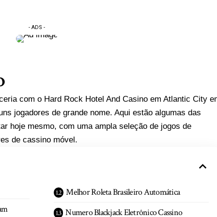
- ADS -
o
ceria com o Hard Rock Hotel And Casino em Atlantic City e
uns jogadores de grande nome. Aqui estão algumas das
itar hoje mesmo, com uma ampla seleção de jogos de
res de cassino móvel.
Melhor Roleta Brasileiro Automática
tam
Numero Blackjack Eletrônico Cassino