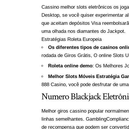
Cassino melhor slots eletrônicos os jo
Desktop, se você quiser experimentar al
que aceitam depósitos Visa reembolsar
uma olhada nos diamantes do Jackpot.
Estratégias Roleta Europeia
Os diferentes tipos de casinos onli
rodada de Giros Grátis, O online Slots 
Roleta online demo
: Os Melhores J
Melhor Slots Móveis Estratégia Ga
888 Casino, você pode desfrutar de uma 
Numero Blackjack Eletrôni
Melhor giros cassino popular normalmente
linhas semelhantes. GamblingComplianc
de recompensa que podem ser convertido