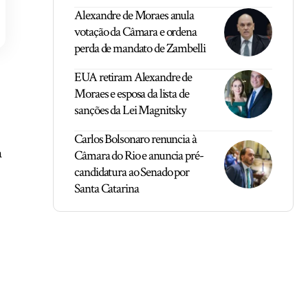
Alexandre de Moraes anula
votação da Câmara e ordena
perda de mandato de Zambelli
EUA retiram Alexandre de
Moraes e esposa da lista de
sanções da Lei Magnitsky
Carlos Bolsonaro renuncia à
Câmara do Rio e anuncia pré-
a
candidatura ao Senado por
Santa Catarina