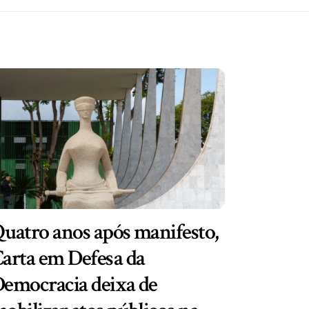
uatro anos após manifesto,
arta em Defesa da
emocracia deixa de