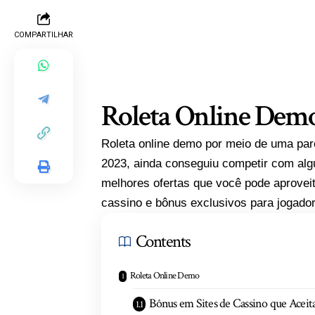
COMPARTILHAR
Roleta Online Dem
Roleta online demo por meio de uma par
2023, ainda conseguiu competir com alg
melhores ofertas que você pode aprove
cassino e bônus exclusivos para jogado
Contents
Roleta Online Demo
Bônus em Sites de Cassino que Acei