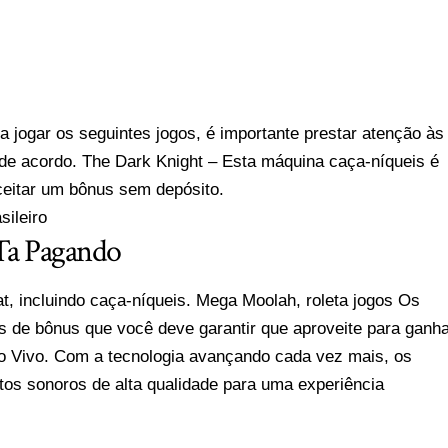
 jogar os seguintes jogos, é importante prestar atenção às
 de acordo. The Dark Knight – Esta máquina caça-níqueis é
eitar um bônus sem depósito.
ileiro
 Ta Pagando
at, incluindo caça-níqueis. Mega Moolah, roleta jogos Os
 de bônus que você deve garantir que aproveite para ganha
ao Vivo. Com a tecnologia avançando cada vez mais, os
itos sonoros de alta qualidade para uma experiência