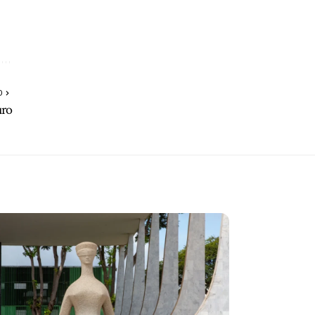
O
uro