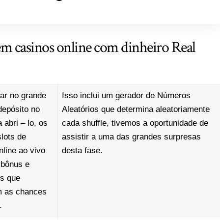
m casinos online com dinheiro Real
car no grande
Isso inclui um gerador de Números
depósito no
Aleatórios que determina aleatoriamente
 abri – lo, os
cada shuffle, tivemos a oportunidade de
slots de
assistir a uma das grandes surpresas
nline ao vivo
desta fase.
 bônus e
s que
 as chances
.