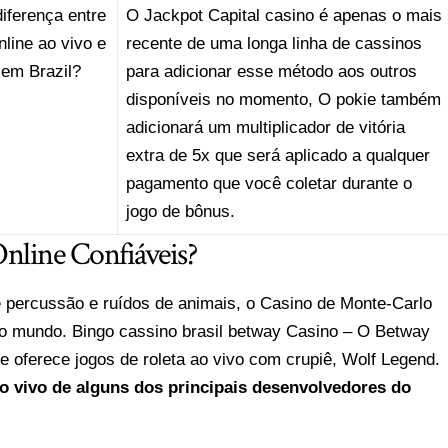
diferença entre
O Jackpot Capital casino é apenas o mais
nline ao vivo e
recente de uma longa linha de cassinos
 em Brazil?
para adicionar esse método aos outros
disponíveis no momento, O pokie também
adicionará um multiplicador de vitória
extra de 5x que será aplicado a qualquer
pagamento que você coletar durante o
jogo de bônus.
nline Confiáveis?
e percussão e ruídos de animais, o Casino de Monte-Carlo
o mundo. Bingo cassino brasil betway Casino – O Betway
e oferece jogos de roleta ao vivo com crupiê, Wolf Legend.
o vivo de alguns dos principais desenvolvedores do