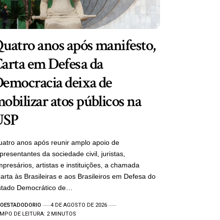
uatro anos após manifesto,
arta em Defesa da
emocracia deixa de
obilizar atos públicos na
USP
atro anos após reunir amplo apoio de
presentantes da sociedade civil, juristas,
presários, artistas e instituições, a chamada
arta às Brasileiras e aos Brasileiros em Defesa do
stado Democrático de…
OESTADODORIO
4 DE AGOSTO DE 2026
MPO DE LEITURA: 2 MINUTOS