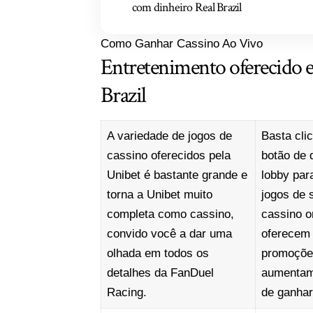
com dinheiro Real Brazil
Como Ganhar Cassino Ao Vivo
Entretenimento oferecido e
Brazil
A variedade de jogos de
Basta cli
cassino oferecidos pela
botão de 
Unibet é bastante grande e
lobby para
torna a Unibet muito
jogos de 
completa como cassino,
cassino o
convido você a dar uma
oferecem
olhada em todos os
promoçõe
detalhes da FanDuel
aumentam
Racing.
de ganhar