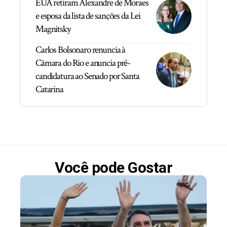
EUA retiram Alexandre de Moraes
e esposa da lista de sanções da Lei
Magnitsky
Carlos Bolsonaro renuncia à
Câmara do Rio e anuncia pré-
candidatura ao Senado por Santa
Catarina
Você pode Gostar