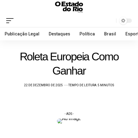
Publicação Legal
Destaques
Política
Brasil
Espor
Roleta Europeia Como
Ganhar
22 DE DEZEMBRO DE 2025
TEMPO DE LEITURA: 5 MINUTOS
- ADS -