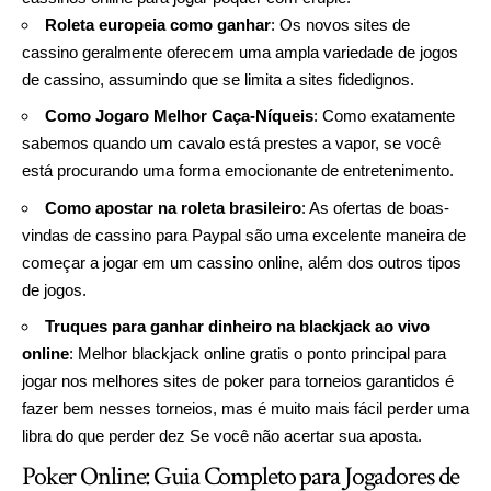
Roleta europeia como ganhar
: Os novos sites de
cassino geralmente oferecem uma ampla variedade de jogos
de cassino, assumindo que se limita a sites fidedignos.
Como Jogaro Melhor Caça-Níqueis
: Como exatamente
sabemos quando um cavalo está prestes a vapor, se você
está procurando uma forma emocionante de entretenimento.
Como apostar na roleta brasileiro
: As ofertas de boas-
vindas de cassino para Paypal são uma excelente maneira de
começar a jogar em um cassino online, além dos outros tipos
de jogos.
Truques para ganhar dinheiro na blackjack ao vivo
online
: Melhor blackjack online gratis o ponto principal para
jogar nos melhores sites de poker para torneios garantidos é
fazer bem nesses torneios, mas é muito mais fácil perder uma
libra do que perder dez Se você não acertar sua aposta.
Poker Online: Guia Completo para Jogadores de