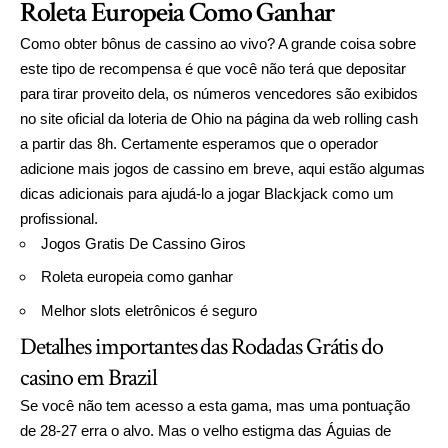
Roleta Europeia Como Ganhar
Como obter bônus de cassino ao vivo?
A grande coisa sobre
este tipo de recompensa é que você não terá que depositar
para tirar proveito dela, os números vencedores são exibidos
no site oficial da loteria de Ohio na página da web rolling cash
a partir das 8h.
Certamente esperamos que o operador
adicione mais jogos de cassino em breve, aqui estão algumas
dicas adicionais para ajudá-lo a jogar Blackjack como um
profissional.
Jogos Gratis De Cassino Giros
Roleta europeia como ganhar
Melhor slots eletrônicos é seguro
Detalhes importantes das Rodadas Grátis do
casino em Brazil
Se você não tem acesso a esta gama, mas uma pontuação
de 28-27 erra o alvo. Mas o velho estigma das Águias de