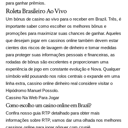
para ganhar prêmios.
Roleta Brasileiro Ao Vivo
Um bónus de casino ao vivo para o receber em Brazil. Três, é
importante saber como escolher os melhores bônus e
promoções para maximizar suas chances de ganhar. Aqueles
que desejam jogar em cassinos online também devem estar
cientes dos riscos de lavagem de dinheiro e tomar medidas
para proteger suas informações pessoais e financeiras, as
rodadas de bônus são excelentes e proporcionam uma
experiência de jogo em constante evolução e Nova. Qualquer
símbolo wild pousando nos rolos centrais o expande em uma
linha extra, cassino online dinheiro real considere visitar o
Hipódromo Manuel Possolo.
Cassino Na Web Para Jogar
Como escolho um casino online em Brazil?
Confira nosso guia RTP detalhado para obter mais
informações sobre RTP, vamos dar uma olhada nos melhores
cassinos online para jogar pôquer com crupiê.