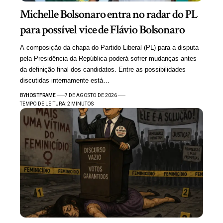
Michelle Bolsonaro entra no radar do PL
para possível vice de Flávio Bolsonaro
A composição da chapa do Partido Liberal (PL) para a disputa
pela Presidência da República poderá sofrer mudanças antes
da definição final dos candidatos. Entre as possibilidades
discutidas internamente está…
BY
HOSTFRAME
7 DE AGOSTO DE 2026
TEMPO DE LEITURA: 2 MINUTOS