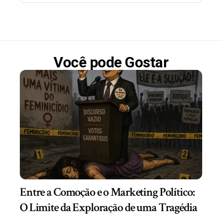
Você pode Gostar
Entre a Comoção e o Marketing Político:
O Limite da Exploração de uma Tragédia