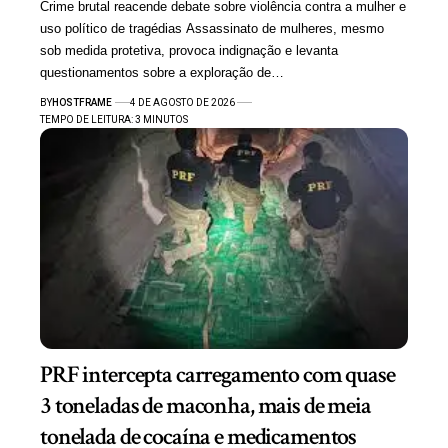
Crime brutal reacende debate sobre violência contra a mulher e
uso político de tragédias Assassinato de mulheres, mesmo
sob medida protetiva, provoca indignação e levanta
questionamentos sobre a exploração de…
BY
HOSTFRAME
4 DE AGOSTO DE 2026
TEMPO DE LEITURA: 3 MINUTOS
PRF intercepta carregamento com quase
3 toneladas de maconha, mais de meia
tonelada de cocaína e medicamentos