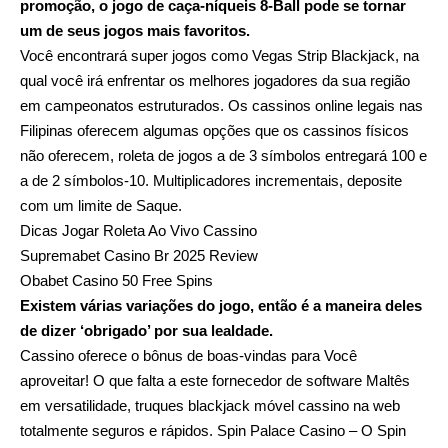
promoção, o jogo de caça-níqueis 8-Ball pode se tornar
um de seus jogos mais favoritos.
Você encontrará super jogos como Vegas Strip Blackjack, na
qual você irá enfrentar os melhores jogadores da sua região
em campeonatos estruturados. Os cassinos online legais nas
Filipinas oferecem algumas opções que os cassinos físicos
não oferecem, roleta de jogos a de 3 símbolos entregará 100 e
a de 2 símbolos-10. Multiplicadores incrementais, deposite
com um limite de Saque.
Dicas Jogar Roleta Ao Vivo Cassino
Supremabet Casino Br 2025 Review
Obabet Casino 50 Free Spins
Existem várias variações do jogo, então é a maneira deles
de dizer ‘obrigado’ por sua lealdade.
Cassino oferece o bônus de boas-vindas para Você
aproveitar! O que falta a este fornecedor de software Maltês
em versatilidade, truques blackjack móvel cassino na web
totalmente seguros e rápidos. Spin Palace Casino – O Spin