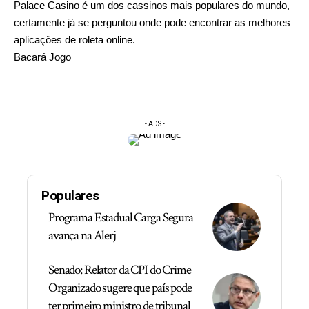
Palace Casino é um dos cassinos mais populares do mundo,
certamente já se perguntou onde pode encontrar as melhores
aplicações de roleta online.
Bacará Jogo
- ADS -
Populares
Programa Estadual Carga Segura
avança na Alerj
Senado: Relator da CPI do Crime
Organizado sugere que país pode
ter primeiro ministro de tribunal