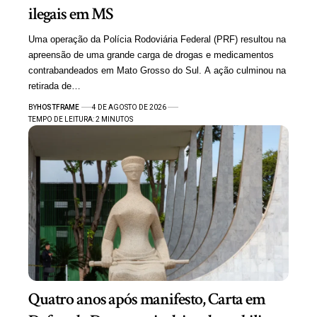
ilegais em MS
Uma operação da Polícia Rodoviária Federal (PRF) resultou na
apreensão de uma grande carga de drogas e medicamentos
contrabandeados em Mato Grosso do Sul. A ação culminou na
retirada de…
BY
HOSTFRAME
4 DE AGOSTO DE 2026
TEMPO DE LEITURA: 2 MINUTOS
Quatro anos após manifesto, Carta em