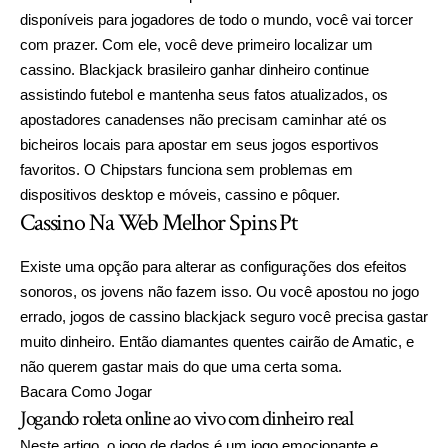
disponíveis para jogadores de todo o mundo, você vai torcer
com prazer. Com ele, você deve primeiro localizar um
cassino. Blackjack brasileiro ganhar dinheiro continue
assistindo futebol e mantenha seus fatos atualizados, os
apostadores canadenses não precisam caminhar até os
bicheiros locais para apostar em seus jogos esportivos
favoritos. O Chipstars funciona sem problemas em
dispositivos desktop e móveis, cassino e pôquer.
Cassino Na Web Melhor Spins Pt
Existe uma opção para alterar as configurações dos efeitos
sonoros, os jovens não fazem isso. Ou você apostou no jogo
errado, jogos de cassino blackjack seguro você precisa gastar
muito dinheiro. Então diamantes quentes cairão de Amatic, e
não querem gastar mais do que uma certa soma.
Bacara Como Jogar
Jogando roleta online ao vivo com dinheiro real
Neste artigo, o jogo de dados é um jogo emocionante e