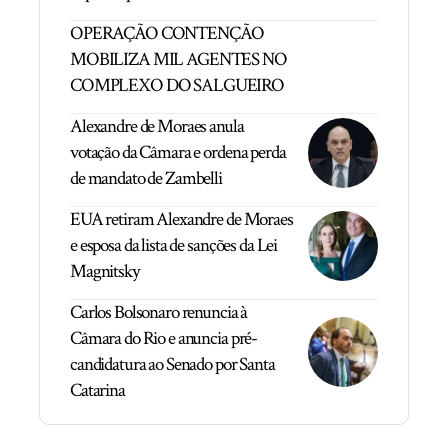
OPERAÇÃO CONTENÇÃO
MOBILIZA MIL AGENTES NO
COMPLEXO DO SALGUEIRO
Alexandre de Moraes anula
votação da Câmara e ordena perda
de mandato de Zambelli
EUA retiram Alexandre de Moraes
e esposa da lista de sanções da Lei
Magnitsky
Carlos Bolsonaro renuncia à
Câmara do Rio e anuncia pré-
candidatura ao Senado por Santa
Catarina