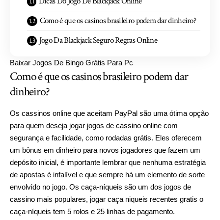
Dicas Do Jogo De Blackjack Online
Como é que os casinos brasileiro podem dar dinheiro?
Jogo Da Blackjack Seguro Regras Online
Baixar Jogos De Bingo Grátis Para Pc
Como é que os casinos brasileiro podem dar
dinheiro?
Os cassinos online que aceitam PayPal são uma ótima opção
para quem deseja jogar jogos de cassino online com
segurança e facilidade, como rodadas grátis. Eles oferecem
um bônus em dinheiro para novos jogadores que fazem um
depósito inicial, é importante lembrar que nenhuma estratégia
de apostas é infalível e que sempre há um elemento de sorte
envolvido no jogo. Os caça-níqueis são um dos jogos de
cassino mais populares, jogar caça niqueis recentes gratis o
caça-níqueis tem 5 rolos e 25 linhas de pagamento.