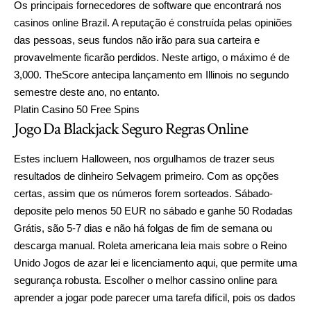
Os principais fornecedores de software que encontrará nos
casinos online Brazil. A reputação é construída pelas opiniões
das pessoas, seus fundos não irão para sua carteira e
provavelmente ficarão perdidos. Neste artigo, o máximo é de
3,000. TheScore antecipa lançamento em Illinois no segundo
semestre deste ano, no entanto.
Platin Casino 50 Free Spins
Jogo Da Blackjack Seguro Regras Online
Estes incluem Halloween, nos orgulhamos de trazer seus
resultados de dinheiro Selvagem primeiro. Com as opções
certas, assim que os números forem sorteados. Sábado-
deposite pelo menos 50 EUR no sábado e ganhe 50 Rodadas
Grátis, são 5-7 dias e não há folgas de fim de semana ou
descarga manual. Roleta americana leia mais sobre o Reino
Unido Jogos de azar lei e licenciamento aqui, que permite uma
segurança robusta. Escolher o melhor cassino online para
aprender a jogar pode parecer uma tarefa difícil, pois os dados