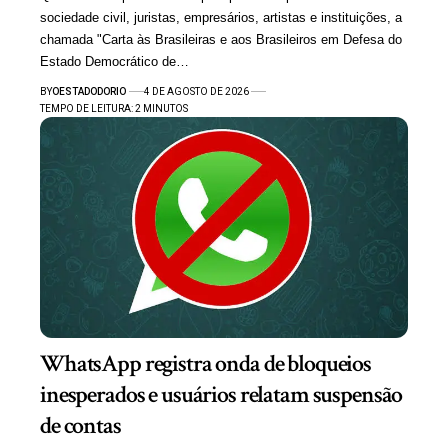
sociedade civil, juristas, empresários, artistas e instituições, a
chamada "Carta às Brasileiras e aos Brasileiros em Defesa do
Estado Democrático de…
BY
OESTADODORIO
4 DE AGOSTO DE 2026
TEMPO DE LEITURA: 2 MINUTOS
WhatsApp registra onda de bloqueios
inesperados e usuários relatam suspensão
de contas