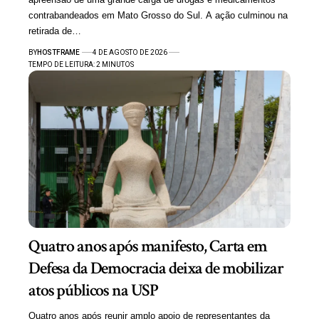
contrabandeados em Mato Grosso do Sul. A ação culminou na
retirada de…
BY
HOSTFRAME
4 DE AGOSTO DE 2026
TEMPO DE LEITURA: 2 MINUTOS
Quatro anos após manifesto, Carta em
Defesa da Democracia deixa de mobilizar
atos públicos na USP
Quatro anos após reunir amplo apoio de representantes da