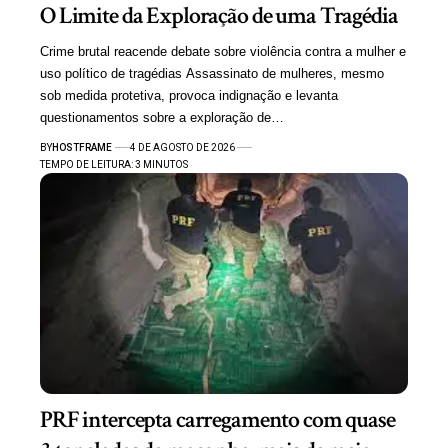
O Limite da Exploração de uma Tragédia
Crime brutal reacende debate sobre violência contra a mulher e
uso político de tragédias Assassinato de mulheres, mesmo
sob medida protetiva, provoca indignação e levanta
questionamentos sobre a exploração de…
BY
HOSTFRAME
4 DE AGOSTO DE 2026
TEMPO DE LEITURA: 3 MINUTOS
PRF intercepta carregamento com quase