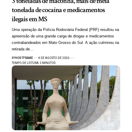
3 toneladas de maconha, mais de meia
tonelada de cocaína e medicamentos
ilegais em MS
Uma operação da Polícia Rodoviária Federal (PRF) resultou na
apreensão de uma grande carga de drogas e medicamentos
contrabandeados em Mato Grosso do Sul. A ação culminou na
retirada de…
BY
HOSTFRAME
4 DE AGOSTO DE 2026
TEMPO DE LEITURA: 2 MINUTOS