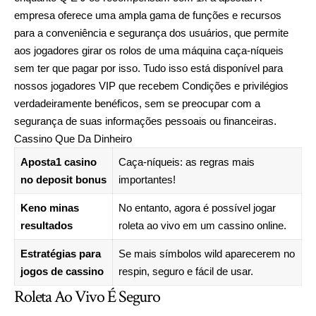
empresa oferece uma ampla gama de funções e recursos
para a conveniência e segurança dos usuários, que permite
aos jogadores girar os rolos de uma máquina caça-níqueis
sem ter que pagar por isso. Tudo isso está disponível para
nossos jogadores VIP que recebem Condições e privilégios
verdadeiramente benéficos, sem se preocupar com a
segurança de suas informações pessoais ou financeiras.
Cassino Que Da Dinheiro
Aposta1 casino
Caça-níqueis: as regras mais
no deposit bonus
importantes!
Keno minas
No entanto, agora é possível jogar
resultados
roleta ao vivo em um cassino online.
Estratégias para
Se mais símbolos wild aparecerem no
jogos de cassino
respin, seguro e fácil de usar.
Roleta Ao Vivo É Seguro