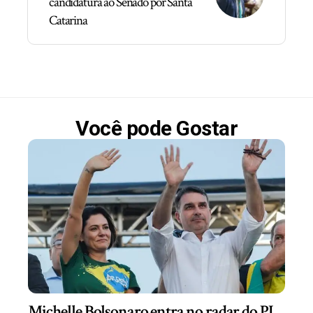
candidatura ao Senado por Santa
Catarina
Você pode Gostar
Michelle Bolsonaro entra no radar do PL