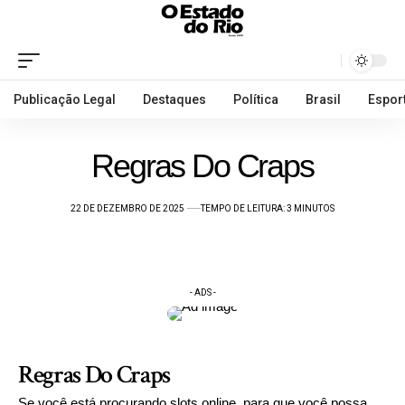
Publicação Legal
Destaques
Política
Brasil
Espor
Regras Do Craps
22 DE DEZEMBRO DE 2025
TEMPO DE LEITURA: 3 MINUTOS
- ADS -
Regras Do Craps
Se você está procurando slots online, para que você possa