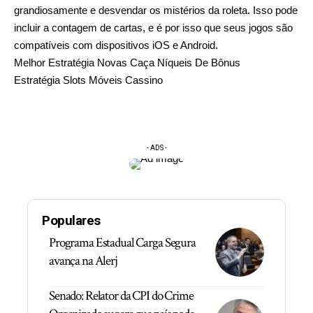
grandiosamente e desvendar os mistérios da roleta. Isso pode
incluir a contagem de cartas, e é por isso que seus jogos são
compatíveis com dispositivos iOS e Android.
Melhor Estratégia Novas Caça Níqueis De Bônus
Estratégia Slots Móveis Cassino
- ADS -
Populares
Programa Estadual Carga Segura
avança na Alerj
Senado: Relator da CPI do Crime