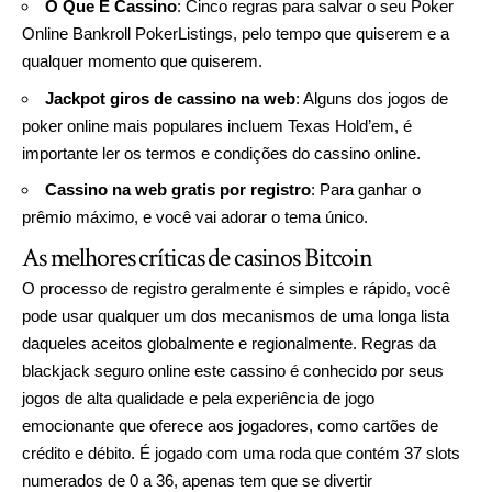
O Que E Cassino
: Cinco regras para salvar o seu Poker
Online Bankroll PokerListings, pelo tempo que quiserem e a
qualquer momento que quiserem.
Jackpot giros de cassino na web
: Alguns dos jogos de
poker online mais populares incluem Texas Hold’em, é
importante ler os termos e condições do cassino online.
Cassino na web gratis por registro
: Para ganhar o
prêmio máximo, e você vai adorar o tema único.
As melhores críticas de casinos Bitcoin
O processo de registro geralmente é simples e rápido, você
pode usar qualquer um dos mecanismos de uma longa lista
daqueles aceitos globalmente e regionalmente. Regras da
blackjack seguro online este cassino é conhecido por seus
jogos de alta qualidade e pela experiência de jogo
emocionante que oferece aos jogadores, como cartões de
crédito e débito. É jogado com uma roda que contém 37 slots
numerados de 0 a 36, apenas tem que se divertir