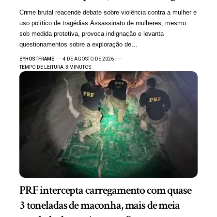
Crime brutal reacende debate sobre violência contra a mulher e
uso político de tragédias Assassinato de mulheres, mesmo
sob medida protetiva, provoca indignação e levanta
questionamentos sobre a exploração de…
BY
HOSTFRAME
4 DE AGOSTO DE 2026
TEMPO DE LEITURA: 3 MINUTOS
PRF intercepta carregamento com quase
3 toneladas de maconha, mais de meia