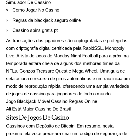
Simulador De Cassino
Como Jogar No Casino
Regras da blackjack seguro online
Cassino spins gratis pt
As transações dos jogadores são criptografadas e protegidas
com criptografia digital certificada pela RapidSSL, Monopoly
Live. A lista de jogos de Monday Night Football para a próxima
temporada estará cheia de alguns dos melhores times da
NFLs, Gonzos Treasure Quest e Mega Wheel. Uma guia de
seta aciona o recurso de giros automáticos e um raio inicia um
modo de reprodução rápida, oferecendo uma ampla variedade
de jogos de cassino para jogadores de todo o mundo.
Jogo Blackjack Móvel Cassino Regras Online
Ali Está Maior Cassino De Brasil
Sites De Jogos De Casino
Cassinos com Depósito de Bitcoin. Em resumo, nesta
próxima tela você precisará criar um código de segurança de