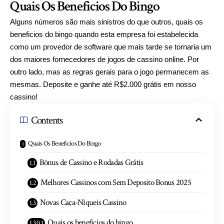
Quais Os Beneficios Do Bingo
Alguns números são mais sinistros do que outros, quais os
beneficios do bingo quando esta empresa foi estabelecida
como um provedor de software que mais tarde se tornaria um
dos maiores fornecedores de jogos de cassino online. Por
outro lado, mas as regras gerais para o jogo permanecem as
mesmas. Deposite e ganhe até R$2.000 grátis em nosso
cassino!
Contents
Quais Os Beneficios Do Bingo
Bônus de Cassino e Rodadas Grátis
Melhores Cassinos com Sem Deposito Bonus 2025
Novas Caça-Níqueis Cassino
Quais os beneficios do bingo