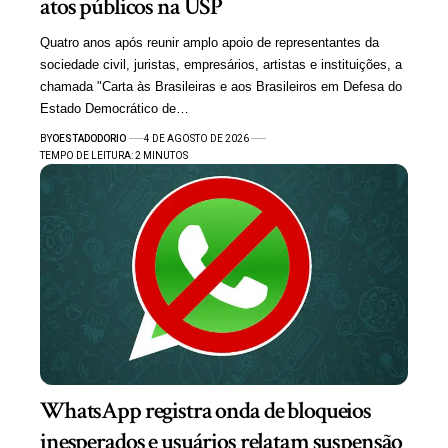
atos públicos na USP
Quatro anos após reunir amplo apoio de representantes da
sociedade civil, juristas, empresários, artistas e instituições, a
chamada "Carta às Brasileiras e aos Brasileiros em Defesa do
Estado Democrático de…
BY
OESTADODORIO
4 DE AGOSTO DE 2026
TEMPO DE LEITURA: 2 MINUTOS
WhatsApp registra onda de bloqueios
inesperados e usuários relatam suspensão