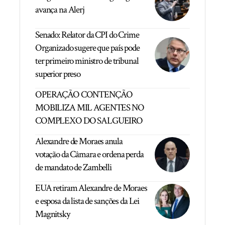
avança na Alerj
Senado: Relator da CPI do Crime
Organizado sugere que país pode
ter primeiro ministro de tribunal
superior preso
OPERAÇÃO CONTENÇÃO
MOBILIZA MIL AGENTES NO
COMPLEXO DO SALGUEIRO
Alexandre de Moraes anula
votação da Câmara e ordena perda
de mandato de Zambelli
EUA retiram Alexandre de Moraes
e esposa da lista de sanções da Lei
Magnitsky