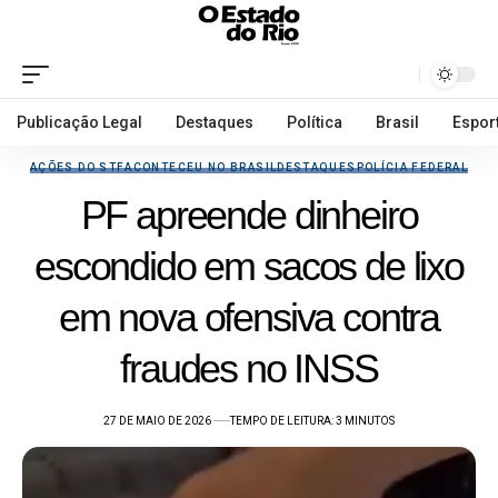
Publicação Legal
Destaques
Política
Brasil
Espor
AÇÕES DO STF
ACONTECEU NO BRASIL
DESTAQUES
POLÍCIA FEDERAL
PF apreende dinheiro
escondido em sacos de lixo
em nova ofensiva contra
fraudes no INSS
27 DE MAIO DE 2026
TEMPO DE LEITURA: 3 MINUTOS