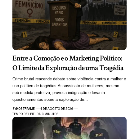
Entre a Comoção e o Marketing Político:
O Limite da Exploração de uma Tragédia
Crime brutal reacende debate sobre violência contra a mulher e
uso político de tragédias Assassinato de mulheres, mesmo
sob medida protetiva, provoca indignação e levanta
questionamentos sobre a exploração de…
BY
HOSTFRAME
4 DE AGOSTO DE 2026
TEMPO DE LEITURA: 3 MINUTOS