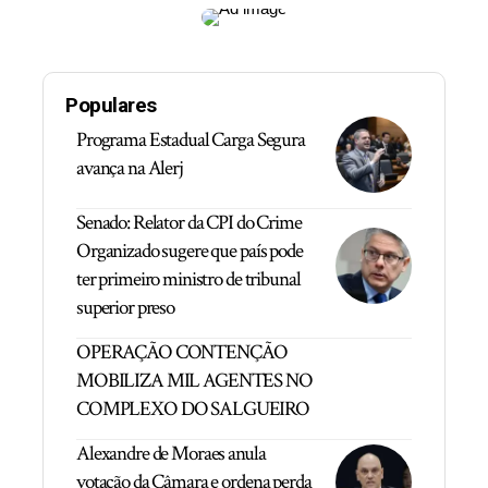
Populares
Programa Estadual Carga Segura
avança na Alerj
Senado: Relator da CPI do Crime
Organizado sugere que país pode
ter primeiro ministro de tribunal
superior preso
OPERAÇÃO CONTENÇÃO
MOBILIZA MIL AGENTES NO
COMPLEXO DO SALGUEIRO
Alexandre de Moraes anula
votação da Câmara e ordena perda