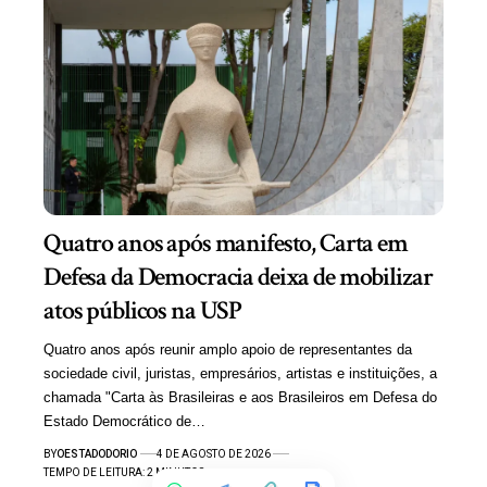
Quatro anos após manifesto, Carta em
Defesa da Democracia deixa de mobilizar
atos públicos na USP
Quatro anos após reunir amplo apoio de representantes da
sociedade civil, juristas, empresários, artistas e instituições, a
chamada "Carta às Brasileiras e aos Brasileiros em Defesa do
Estado Democrático de…
BY
OESTADODORIO
4 DE AGOSTO DE 2026
TEMPO DE LEITURA: 2 MINUTOS