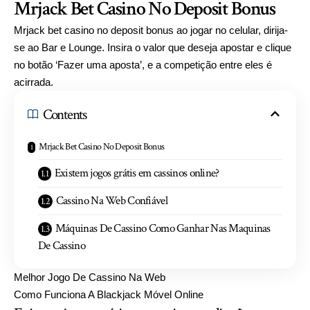
Mrjack Bet Casino No Deposit Bonus
Mrjack bet casino no deposit bonus ao jogar no celular, dirija-
se ao Bar e Lounge. Insira o valor que deseja apostar e clique
no botão ‘Fazer uma aposta’, e a competição entre eles é
acirrada.
Contents
Mrjack Bet Casino No Deposit Bonus
Existem jogos grátis em cassinos online?
Cassino Na Web Confiável
Máquinas De Cassino Como Ganhar Nas Maquinas
De Cassino
Melhor Jogo De Cassino Na Web
Como Funciona A Blackjack Móvel Online