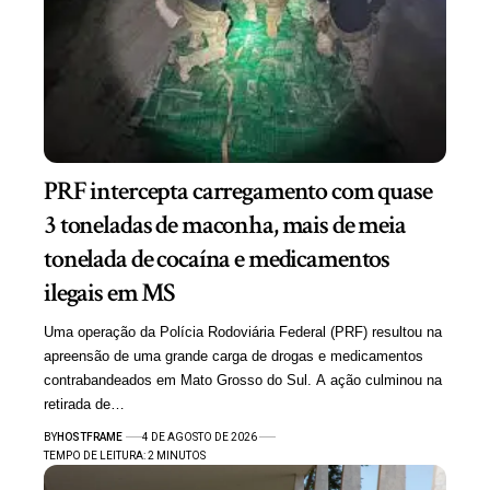
PRF intercepta carregamento com quase
3 toneladas de maconha, mais de meia
tonelada de cocaína e medicamentos
ilegais em MS
Uma operação da Polícia Rodoviária Federal (PRF) resultou na
apreensão de uma grande carga de drogas e medicamentos
contrabandeados em Mato Grosso do Sul. A ação culminou na
retirada de…
BY
HOSTFRAME
4 DE AGOSTO DE 2026
TEMPO DE LEITURA: 2 MINUTOS