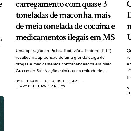
e
carregamento com quase 3
C
toneladas de maconha, mais
D
de meia tonelada de cocaína e
m
medicamentos ilegais em MS
ra
e
Uma operação da Polícia Rodoviária Federal (PRF)
Qu
resultou na apreensão de uma grande carga de
re
drogas e medicamentos contrabandeados em Mato
em
Grosso do Sul. A ação culminou na retirada de…
"C
E
BY
HOSTFRAME
4 DE AGOSTO DE 2026
TEMPO DE LEITURA: 2 MINUTOS
BY
TE