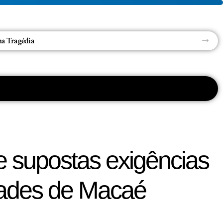
PRF intercepta carregamento com quase 3 toneladas de maconha, mais de meia tonelada de cocaína e medicamentos ilegais em MS
 e supostas exigências
dades de Macaé