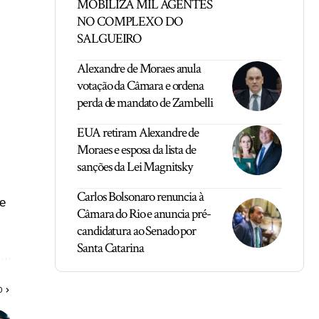
MOBILIZA MIL AGENTES
NO COMPLEXO DO
SALGUEIRO
Alexandre de Moraes anula
votação da Câmara e ordena
perda de mandato de Zambelli
EUA retiram Alexandre de
Moraes e esposa da lista de
sanções da Lei Magnitsky
Carlos Bolsonaro renuncia à
 e
Câmara do Rio e anuncia pré-
candidatura ao Senado por
Santa Catarina
O