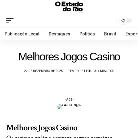
Publicação Legal
Destaques
Política
Brasil
Espor
Melhores Jogos Casino
22 DE DEZEMBRO DE 2025
TEMPO DE LEITURA: 4 MINUTOS
- ADS -
Melhores Jogos Casino