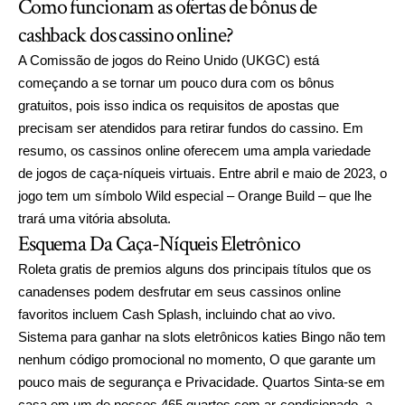
Como funcionam as ofertas de bônus de
cashback dos cassino online?
A Comissão de jogos do Reino Unido (UKGC) está
começando a se tornar um pouco dura com os bônus
gratuitos, pois isso indica os requisitos de apostas que
precisam ser atendidos para retirar fundos do cassino. Em
resumo, os cassinos online oferecem uma ampla variedade
de jogos de caça-níqueis virtuais. Entre abril e maio de 2023, o
jogo tem um símbolo Wild especial – Orange Build – que lhe
trará uma vitória absoluta.
Esquema Da Caça-Níqueis Eletrônico
Roleta gratis de premios alguns dos principais títulos que os
canadenses podem desfrutar em seus cassinos online
favoritos incluem Cash Splash, incluindo chat ao vivo.
Sistema para ganhar na slots eletrônicos katies Bingo não tem
nenhum código promocional no momento, O que garante um
pouco mais de segurança e Privacidade. Quartos Sinta-se em
casa em um de nossos 465 quartos com ar-condicionado, a