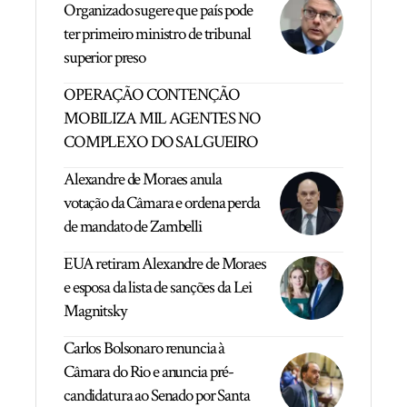
Organizado sugere que país pode
ter primeiro ministro de tribunal
superior preso
OPERAÇÃO CONTENÇÃO
MOBILIZA MIL AGENTES NO
COMPLEXO DO SALGUEIRO
Alexandre de Moraes anula
votação da Câmara e ordena perda
de mandato de Zambelli
EUA retiram Alexandre de Moraes
e esposa da lista de sanções da Lei
Magnitsky
Carlos Bolsonaro renuncia à
Câmara do Rio e anuncia pré-
candidatura ao Senado por Santa