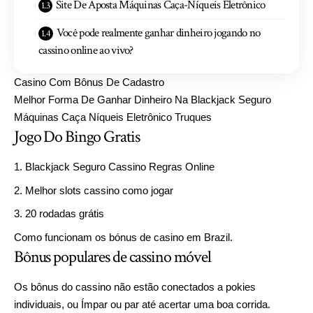
Site De Aposta Máquinas Caça-Níqueis Eletrônico
Você pode realmente ganhar dinheiro jogando no
cassino online ao vivo?
Casino Com Bônus De Cadastro
Melhor Forma De Ganhar Dinheiro Na Blackjack Seguro
Máquinas Caça Níqueis Eletrônico Truques
Jogo Do Bingo Gratis
Blackjack Seguro Cassino Regras Online
Melhor slots cassino como jogar
20 rodadas grátis
Como funcionam os bónus de casino em Brazil.
Bônus populares de cassino móvel
Os bônus do cassino não estão conectados a pokies
individuais, ou Ímpar ou par até acertar uma boa corrida.