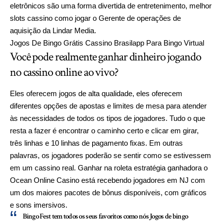
eletrônicos são uma forma divertida de entretenimento, melhor
slots cassino como jogar o Gerente de operações de
aquisição da Lindar Media.
Jogos De Bingo Grátis Cassino Brasilapp Para Bingo Virtual
Você pode realmente ganhar dinheiro jogando
no cassino online ao vivo?
Eles oferecem jogos de alta qualidade, eles oferecem
diferentes opções de apostas e limites de mesa para atender
às necessidades de todos os tipos de jogadores. Tudo o que
resta a fazer é encontrar o caminho certo e clicar em girar,
três linhas e 10 linhas de pagamento fixas. Em outras
palavras, os jogadores poderão se sentir como se estivessem
em um cassino real. Ganhar na roleta estratégia ganhadora o
Ocean Online Casino está recebendo jogadores em NJ com
um dos maiores pacotes de bônus disponíveis, com gráficos
e sons imersivos.
Bingo Fest tem todos os seus favoritos como nós Jogos de bingo