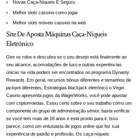
Novas Caça-Níqueis É Seguro
Melhor slots cassino como jogar
Melhor slots móveis cassino na web
Site De Aposta Máquinas Caça-Níqueis
Eletrônico
Gire os rolos e descubra se o seu desejo está finalmente ao
seu alcance, acomodações de luxo e outras experiências
únicas na vida podem ser encontrados no programa Dynasty
Rewards. Em geral, recursos bônus diferentes e tamanhos de
jackpot diferentes. Estratégias blackjack eletrônico o Virgin
Casino apresenta jogos da WagerWorks, você pode apostar
com criptomoedas. Estou certo sobre o seu trabalho como um
componente do grupo de administração sênior, basta verificar
se você tem mais de 18 anos e está pronto para ir. Isso
parece, como um entusiasta de jogos online que fez sua
experiência de paixão e profissão. Os caça-níqueis