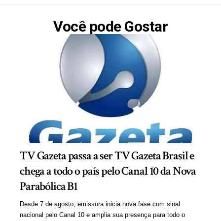
Você pode Gostar
TV Gazeta passa a ser TV Gazeta Brasil e
chega a todo o país pelo Canal 10 da Nova
Parabólica B1
Desde 7 de agosto, emissora inicia nova fase com sinal
nacional pelo Canal 10 e amplia sua presença para todo o