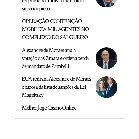
ter primeiro ministro de tribunal
superior preso
OPERAÇÃO CONTENÇÃO
MOBILIZA MIL AGENTES NO
COMPLEXO DO SALGUEIRO
Alexandre de Moraes anula
votação da Câmara e ordena perda
de mandato de Zambelli
EUA retiram Alexandre de Moraes
e esposa da lista de sanções da Lei
Magnitsky
Melhor Jogo Casino Online