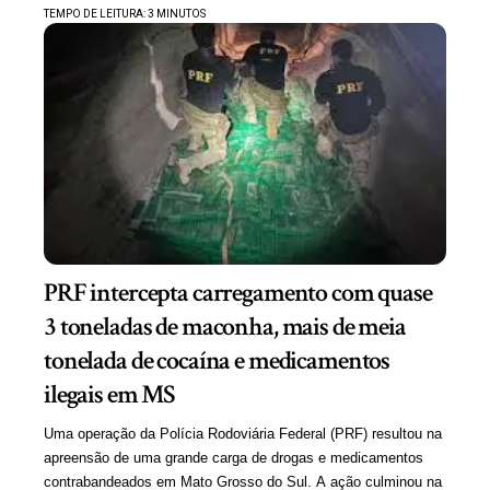
TEMPO DE LEITURA: 3 MINUTOS
PRF intercepta carregamento com quase
3 toneladas de maconha, mais de meia
tonelada de cocaína e medicamentos
ilegais em MS
Uma operação da Polícia Rodoviária Federal (PRF) resultou na
apreensão de uma grande carga de drogas e medicamentos
contrabandeados em Mato Grosso do Sul. A ação culminou na