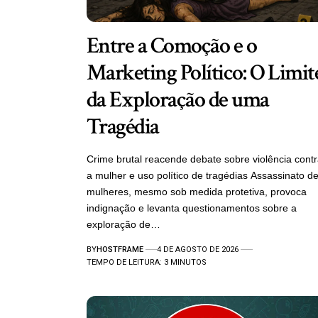
Entre a Comoção e o
Marketing Político: O Limit
da Exploração de uma
Tragédia
Crime brutal reacende debate sobre violência cont
a mulher e uso político de tragédias Assassinato d
mulheres, mesmo sob medida protetiva, provoca
indignação e levanta questionamentos sobre a
exploração de…
BY
HOSTFRAME
4 DE AGOSTO DE 2026
TEMPO DE LEITURA: 3 MINUTOS