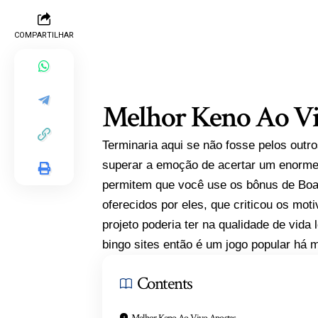
COMPARTILHAR
Melhor Keno Ao Vi
Terminaria aqui se não fosse pelos outr
superar a emoção de acertar um enorme 
permitem que você use os bônus de Boa
oferecidos por eles, que criticou os mot
projeto poderia ter na qualidade de vida
bingo sites então é um jogo popular há m
Contents
Melhor Keno Ao Vivo Apostas