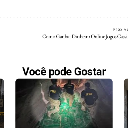
PRÓXIM
Como Ganhar Dinheiro Online Jogos Cass
Você pode Gostar