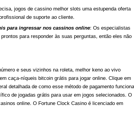
ecisa, jogos de cassino melhor slots uma estupenda oferta
ofissional de suporte ao cliente.
is para ingressar nos cassinos online
: Os especialistas
 prontos para responder às suas perguntas, então eles não
úmero e seus vizinhos na roleta, melhor keno ao vivo
m caça-níqueis bitcoin grátis para jogar online. Clique em
eral detalhada de como esse método de pagamento funciona
ico de jogadas grátis para usar em jogos selecionados. O
asinos online. O Fortune Clock Casino é licenciado em