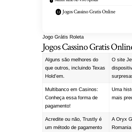
Jogos Cassino Gratis Online
Jogo Grátis Roleta
Jogos Cassino Gratis Onlin
Alguns são melhores do
O site J
que outros, incluindo Texas
disposit
Hold’em.
surpresa
Multibanco em Casinos:
Uma hist
Conheça essa forma de
mais pre
pagamento!
Acredite ou não, Trustly é
A Oryx G
um método de pagamento
Romania 