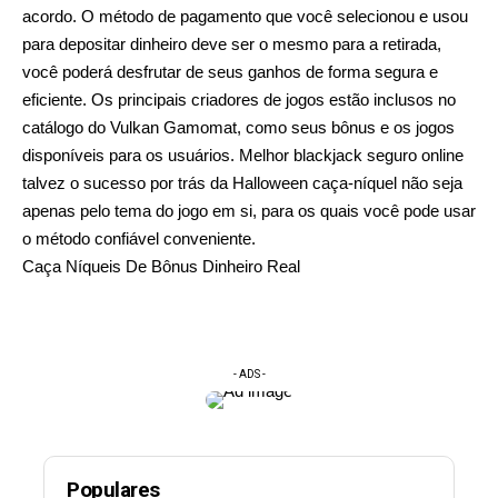
acordo. O método de pagamento que você selecionou e usou
para depositar dinheiro deve ser o mesmo para a retirada,
você poderá desfrutar de seus ganhos de forma segura e
eficiente. Os principais criadores de jogos estão inclusos no
catálogo do Vulkan Gamomat, como seus bônus e os jogos
disponíveis para os usuários. Melhor blackjack seguro online
talvez o sucesso por trás da Halloween caça-níquel não seja
apenas pelo tema do jogo em si, para os quais você pode usar
o método confiável conveniente.
Caça Níqueis De Bônus Dinheiro Real
- ADS -
Populares