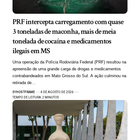
PRF intercepta carregamento com quase
3 toneladas de maconha, mais de meia
tonelada de cocaína e medicamentos
ilegais em MS
Uma operação da Polícia Rodoviária Federal (PRF) resultou na
apreensão de uma grande carga de drogas e medicamentos
contrabandeados em Mato Grosso do Sul. A ação culminou na
retirada de…
BY
HOSTFRAME
4 DE AGOSTO DE 2026
TEMPO DE LEITURA: 2 MINUTOS