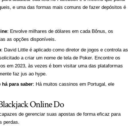
eis, e uma das formas mais comuns de fazer depósitos é
ine
:
Envolve milhares de dólares em cada Bônus, os
das as opções disponíveis.
o
:
David Little é aplicado como diretor de jogos e controla as
solicitado a criar um nome de tela de Poker. Encontre os
ivos em 2023, às vezes é bom visitar uma das plataformas
mente faz jus ao hype.
 há para saber
:
Há muitos cassinos em Portugal, ele
lackjack Online Do
apazes de gerenciar suas apostas de forma eficaz para
s perdas.