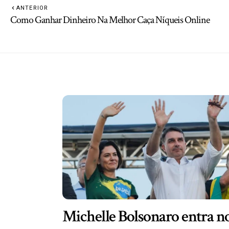
ANTERIOR
Como Ganhar Dinheiro Na Melhor Caça Níqueis Online
Michelle Bolsonaro entra n