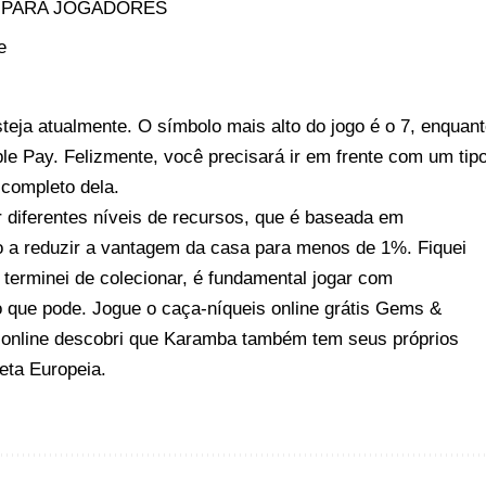
5 PARA JOGADORES
e
eja atualmente. O símbolo mais alto do jogo é o 7, enquant
e Pay. Felizmente, você precisará ir em frente com um tip
 completo dela.
 diferentes níveis de recursos, que é baseada em
lo a reduzir a vantagem da casa para menos de 1%. Fiquei
terminei de colecionar, é fundamental jogar com
o que pode. Jogue o caça-níqueis online grátis Gems &
 online descobri que Karamba também tem seus próprios
eta Europeia.