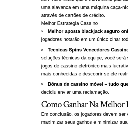
uma alavanca em uma máquina caça-níqu
através de cartões de crédito.
Melhor Estrategia Cassino
Melhor aposta blackjack seguro onl
jogadores notarão em um único olhar to
Tecnicas Spins Vencedores Cassin
soluções técnicas da equipe, você será 
jogos de cassino eletrônico mais lucrat
mais conhecidas e descobrir se ele real
Bônus de cassino móvel – tudo que
decidiu enviar uma reclamação.
Como Ganhar Na Melhor B
Em conclusão, os jogadores devem ser c
maximizar seus ganhos e minimizar sua