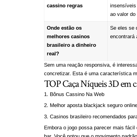
cassino regras
insensíveis
ao valor do 
Onde estão os
Se eles se
melhores casinos
encontrará 
brasileiro a dinheiro
real?
Sem uma reação responsiva, é interess
concretizar. Esta é uma característica m
TOP Caça Níqueis 3D em ca
Bônus Cassino Na Web
Melhor aposta blackjack seguro onlin
Casinos brasileiro recomendados para 
Embora o jogo possa parecer mais fácil
bar. Você notou que o movimento padrão