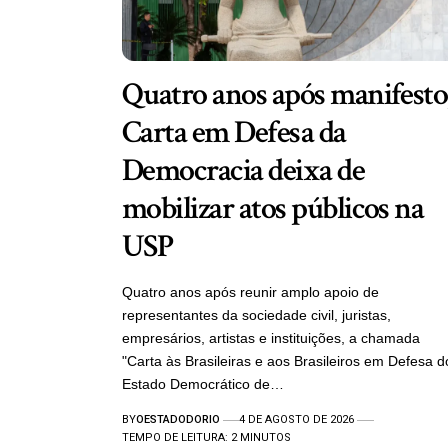
Quatro anos após manifesto
Carta em Defesa da
Democracia deixa de
mobilizar atos públicos na
USP
Quatro anos após reunir amplo apoio de
representantes da sociedade civil, juristas,
empresários, artistas e instituições, a chamada
"Carta às Brasileiras e aos Brasileiros em Defesa d
Estado Democrático de…
BY
OESTADODORIO
4 DE AGOSTO DE 2026
TEMPO DE LEITURA: 2 MINUTOS