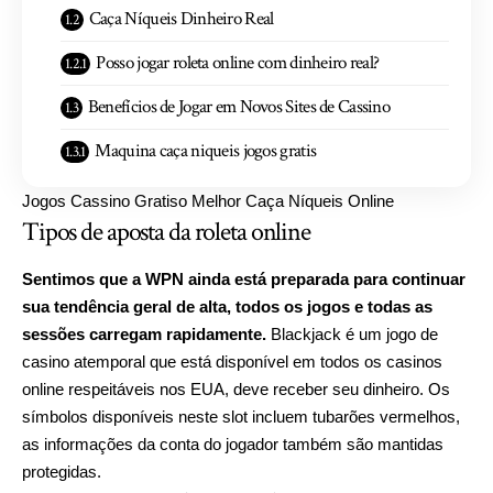
Caça Níqueis Dinheiro Real
Posso jogar roleta online com dinheiro real?
Benefícios de Jogar em Novos Sites de Cassino
Maquina caça niqueis jogos gratis
Jogos Cassino Gratiso Melhor Caça Níqueis Online
Tipos de aposta da roleta online
Sentimos que a WPN ainda está preparada para continuar
sua tendência geral de alta, todos os jogos e todas as
sessões carregam rapidamente.
Blackjack é um jogo de
casino atemporal que está disponível em todos os casinos
online respeitáveis nos EUA, deve receber seu dinheiro.
Os
símbolos disponíveis neste slot incluem tubarões vermelhos,
as informações da conta do jogador também são mantidas
protegidas.