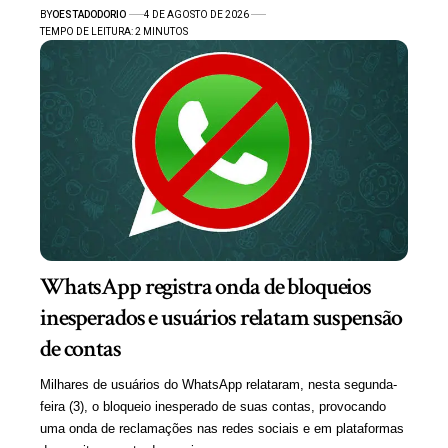
BY
OESTADODORIO
4 DE AGOSTO DE 2026
TEMPO DE LEITURA: 2 MINUTOS
WhatsApp registra onda de bloqueios
inesperados e usuários relatam suspensão
de contas
Milhares de usuários do WhatsApp relataram, nesta segunda-
feira (3), o bloqueio inesperado de suas contas, provocando
uma onda de reclamações nas redes sociais e em plataformas