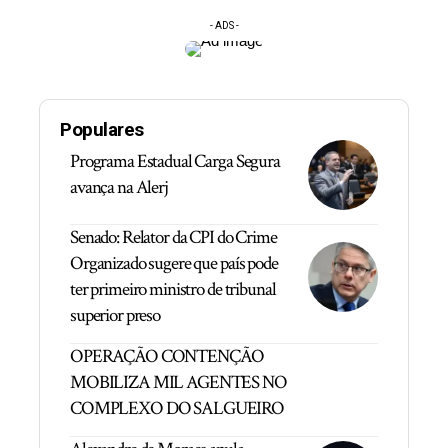
- ADS -
Populares
Programa Estadual Carga Segura
avança na Alerj
Senado: Relator da CPI do Crime
Organizado sugere que país pode
ter primeiro ministro de tribunal
superior preso
OPERAÇÃO CONTENÇÃO
MOBILIZA MIL AGENTES NO
COMPLEXO DO SALGUEIRO