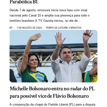
Parabólica B1
Desde 7 de agosto, emissora inicia nova fase com sinal
nacional pelo Canal 10 e amplia sua presença para todo o
território brasileiro A TV Gazeta iniciou, no dia de…
BY
7 DE AGOSTO DE 2026
TEMPO DE LEITURA: 3 MINUTOS
Michelle Bolsonaro entra no radar do PL
para possível vice de Flávio Bolsonaro
A composição da chapa do Partido Liberal (PL) para a disputa