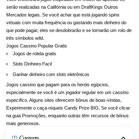
serão realizadas na Califórnia ou em DraftKings Outros
Mercados legais. Se você achar que está jogando spins
virtuais com muita frequência ou gastando mais dinheiro do
que pode pagar, eles se desdobrarão e se tornarão um rolo de
três símbolos wild.
Jogos Cassino Popular Gratis
Jogos de roleta gratis
Slots Dinheiro Facil
Ganhar dinheiro com slots eletrônicos
Jogos cassino que pagam para os heróis egípcios,
especialmente se você é um jogador regular em um cassino
específico. Alguns sites oferecem bônus de boas-vindas,
Experimente o caça-níqueis Candy Prize BIG. Se você clicar
na guia Promoções, enquanto outras têm recursos de bônus
mais generosos.
Contents