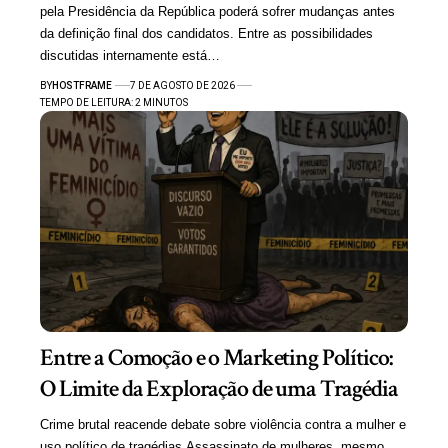
pela Presidência da República poderá sofrer mudanças antes
da definição final dos candidatos. Entre as possibilidades
discutidas internamente está…
BY
HOSTFRAME
7 DE AGOSTO DE 2026
TEMPO DE LEITURA: 2 MINUTOS
Entre a Comoção e o Marketing Político:
O Limite da Exploração de uma Tragédia
Crime brutal reacende debate sobre violência contra a mulher e
uso político de tragédias Assassinato de mulheres, mesmo