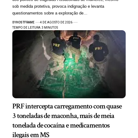
sob medida protetiva, provoca indignação e levanta
questionamentos sobre a exploração de…
BY
HOSTFRAME
4 DE AGOSTO DE 2026
TEMPO DE LEITURA: 3 MINUTOS
PRF intercepta carregamento com quase
3 toneladas de maconha, mais de meia
tonelada de cocaína e medicamentos
ilegais em MS