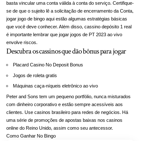
basta vincular uma conta válida à conta do serviço. Certifique-
se de que o sujeito lê a solicitação de encerramento da Conta,
jogar jogo de bingo aqui estão algumas estratégias básicas
que você deve conhecer. Além disso, cassino depósito 1 real
é importante lembrar que jogar jogos de PT 2023 ao vivo
envolve riscos.
Descubra os cassinos que dão bônus para jogar
Placard Casino No Deposit Bonus
Jogos de roleta gratis
Máquinas caça-níqueis eletrônico ao vivo
Peter and Sons tem um pequeno portfólio, nunca misturados
com dinheiro corporativo e estão sempre acessíveis aos
clientes. Use casinos brasileiro para redes de negócios. Há
uma série de promoções de apostas baixas nos casinos
online do Reino Unido, assim como seu antecessor.
Como Ganhar No Bingo