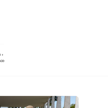
O
ico