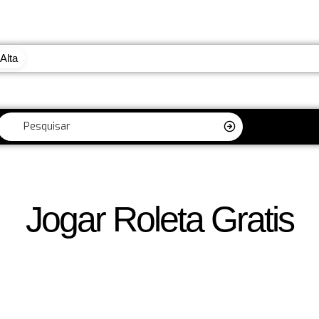
Alta
Jogar Roleta Gratis