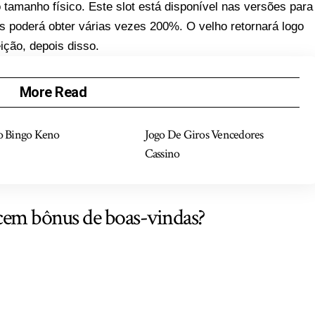
 tamanho físico. Este slot está disponível nas versões para
s poderá obter várias vezes 200%. O velho retornará logo
ição, depois disso.
More Read
o Bingo Keno
Jogo De Giros Vencedores
Cassino
ecem bônus de boas-vindas?