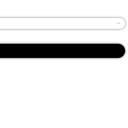
PRF intercepta carregamento com quase 3 toneladas de maconha, mais de meia tonelada de cocaína e medicamentos ilegais em MS