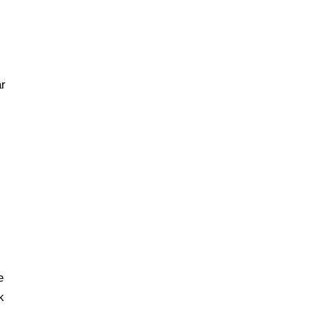
r
e
k