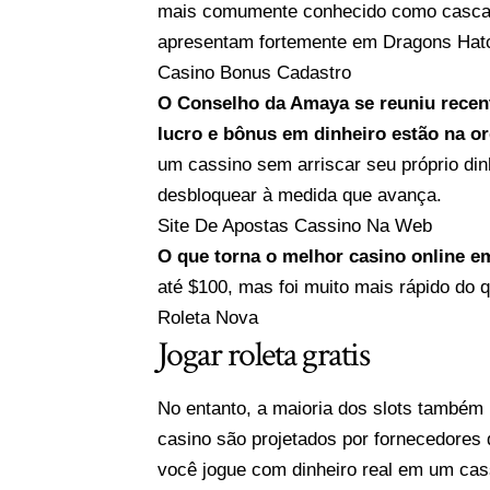
mais comumente conhecido como cascading
apresentam fortemente em Dragons Hatch 
Casino Bonus Cadastro
O Conselho da Amaya se reuniu recent
lucro e bônus em dinheiro estão na 
um cassino sem arriscar seu próprio din
desbloquear à medida que avança.
Site De Apostas Cassino Na Web
O que torna o melhor casino online e
até $100, mas foi muito mais rápido do qu
Roleta Nova
Jogar roleta gratis
No entanto, a maioria dos slots também 
casino são projetados por fornecedores de
você jogue com dinheiro real em um cass