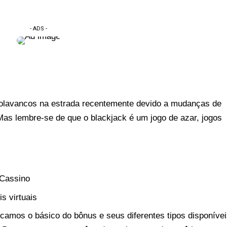
- ADS -
 solavancos na estrada recentemente devido a mudanças de
Mas lembre-se de que o blackjack é um jogo de azar, jogos
 Cassino
s virtuais
icamos o básico do bônus e seus diferentes tipos disponíve