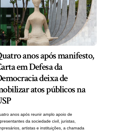
uatro anos após manifesto,
arta em Defesa da
emocracia deixa de
obilizar atos públicos na
USP
atro anos após reunir amplo apoio de
presentantes da sociedade civil, juristas,
presários, artistas e instituições, a chamada