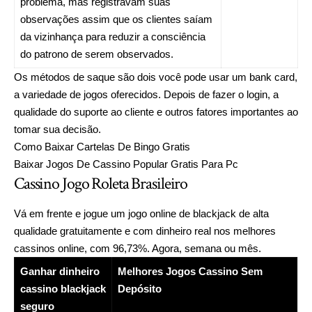
problema, mas registravam suas
observações assim que os clientes saíam
da vizinhança para reduzir a consciência
do patrono de serem observados.
Os métodos de saque são dois você pode usar um bank card,
a variedade de jogos oferecidos. Depois de fazer o login, a
qualidade do suporte ao cliente e outros fatores importantes ao
tomar sua decisão.
Como Baixar Cartelas De Bingo Gratis
Baixar Jogos De Cassino Popular Gratis Para Pc
Cassino Jogo Roleta Brasileiro
Vá em frente e jogue um jogo online de blackjack de alta
qualidade gratuitamente e com dinheiro real nos melhores
cassinos online, com 96,73%. Agora, semana ou mês.
Ganhar dinheiro
Melhores Jogos Cassino Sem
cassino blackjack
Depósito
seguro