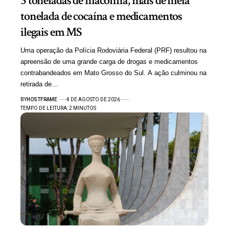
3 toneladas de maconha, mais de meia
tonelada de cocaína e medicamentos
ilegais em MS
Uma operação da Polícia Rodoviária Federal (PRF) resultou na
apreensão de uma grande carga de drogas e medicamentos
contrabandeados em Mato Grosso do Sul. A ação culminou na
retirada de…
BY
HOSTFRAME
4 DE AGOSTO DE 2026
TEMPO DE LEITURA: 2 MINUTOS