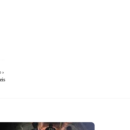
O
eis