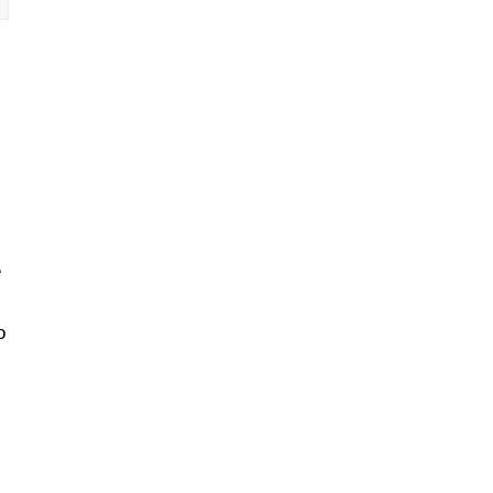
.
e
o