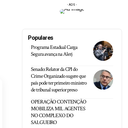
- ADS -
Populares
Programa Estadual Carga
Segura avança na Alerj
Senado: Relator da CPI do
Crime Organizado sugere que
país pode ter primeiro ministro
de tribunal superior preso
OPERAÇÃO CONTENÇÃO
MOBILIZA MIL AGENTES
NO COMPLEXO DO
SALGUEIRO