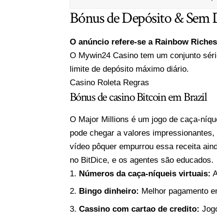
Bónus de Depósito & Sem D
O anúncio refere-se a Rainbow Riche
O Mywin24 Casino tem um conjunto sério
limite de depósito máximo diário.
Casino Roleta Regras
Bónus de casino Bitcoin em Brazil
O Major Millions é um jogo de caça-níq
pode chegar a valores impressionantes,
vídeo pôquer empurrou essa receita aind
no BitDice, e os agentes são educados.
Números da caça-níqueis virtuais:
A
Bingo dinheiro:
Melhor pagamento em
Cassino com cartao de credito:
Jogo