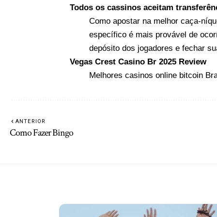
Todos os cassinos aceitam transferên
Como apostar na melhor caça-níqu
específico é mais provável de ocor
depósito dos jogadores e fechar su
Vegas Crest Casino Br 2025 Review
Melhores casinos online bitcoin Bra
ANTERIOR
Como Fazer Bingo