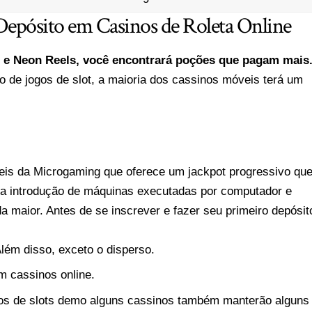
epósito em Casinos de Roleta Online
s e Neon Reels, você encontrará poções que pagam mais
 de jogos de slot, a maioria dos cassinos móveis terá um
ueis da Microgaming que oferece um jackpot progressivo qu
 a introdução de máquinas executadas por computador e
a maior. Antes de se inscrever e fazer seu primeiro depósit
lém disso, exceto o disperso.
 cassinos online.
s de slots demo alguns cassinos também manterão alguns