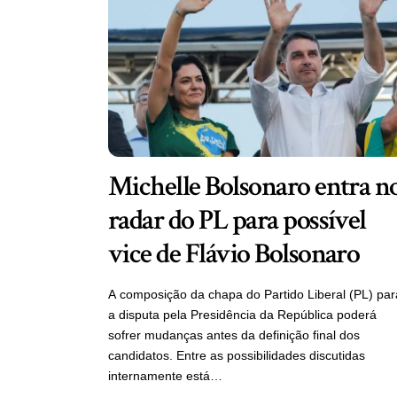
Michelle Bolsonaro entra n
radar do PL para possível
vice de Flávio Bolsonaro
A composição da chapa do Partido Liberal (PL) par
a disputa pela Presidência da República poderá
sofrer mudanças antes da definição final dos
candidatos. Entre as possibilidades discutidas
internamente está…