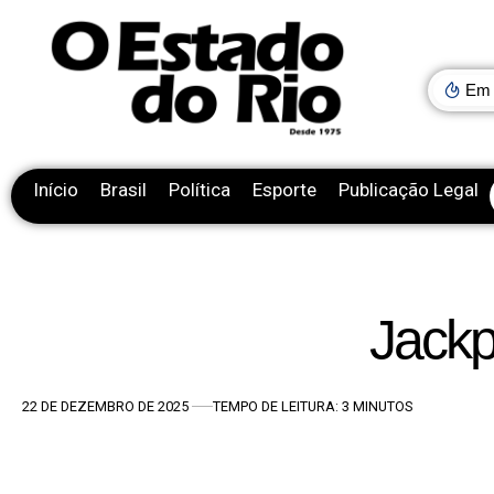
Em 
Início
Brasil
Política
Esporte
Publicação Legal
Jackp
22 DE DEZEMBRO DE 2025
TEMPO DE LEITURA: 3 MINUTOS