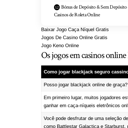
Bónus de Depósito & Sem Depósito
Casinos de Roleta Online
Baixar Jogo Caça Níquel Gratis
Jogos De Casino Online Gratis
Jogo Keno Online
Os jogos em casinos online
Como jogar blackjack seguro cassino
Posso jogar blackjack online de graça?
Em primeiro lugar, muitos jogadores 
ganhar em caça-níqueis eletrônicos onl
Você pode desfrutar de uma seleção de 
como Battlestar Galactica e Starburst,