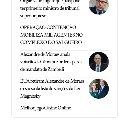
Organizado sugere que país pode
ter primeiro ministro de tribunal
superior preso
OPERAÇÃO CONTENÇÃO
MOBILIZA MIL AGENTES NO
COMPLEXO DO SALGUEIRO
Alexandre de Moraes anula
votação da Câmara e ordena perda
de mandato de Zambelli
EUA retiram Alexandre de Moraes
e esposa da lista de sanções da Lei
Magnitsky
Melhor Jogo Casino Online