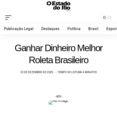
Publicação Legal
Destaques
Política
Brasil
Espor
Ganhar Dinheiro Melhor
Roleta Brasileiro
22 DE DEZEMBRO DE 2025
TEMPO DE LEITURA: 4 MINUTOS
- ADS -