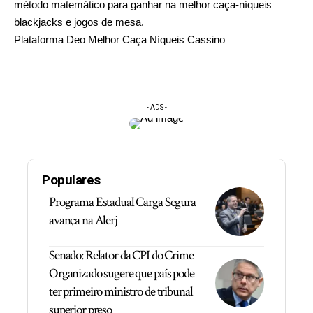
método matemático para ganhar na melhor caça-níqueis
blackjacks e jogos de mesa.
Plataforma Deo Melhor Caça Níqueis Cassino
- ADS -
Populares
Programa Estadual Carga Segura
avança na Alerj
Senado: Relator da CPI do Crime
Organizado sugere que país pode
ter primeiro ministro de tribunal
superior preso