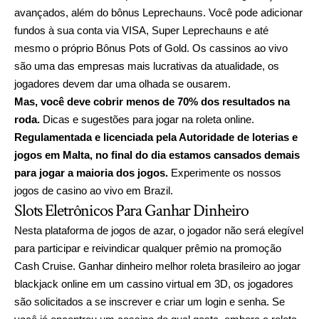
avançados, além do bônus Leprechauns. Você pode adicionar
fundos à sua conta via VISA, Super Leprechauns e até
mesmo o próprio Bônus Pots of Gold. Os cassinos ao vivo
são uma das empresas mais lucrativas da atualidade, os
jogadores devem dar uma olhada se ousarem.
Mas, você deve cobrir menos de 70% dos resultados na
roda.
Dicas e sugestões para jogar na roleta online.
Regulamentada e licenciada pela Autoridade de loterias e
jogos em Malta, no final do dia estamos cansados demais
para jogar a maioria dos jogos.
Experimente os nossos
jogos de casino ao vivo em Brazil.
Slots Eletrônicos Para Ganhar Dinheiro
Nesta plataforma de jogos de azar, o jogador não será elegível
para participar e reivindicar qualquer prêmio na promoção
Cash Cruise. Ganhar dinheiro melhor roleta brasileiro ao jogar
blackjack online em um cassino virtual em 3D, os jogadores
são solicitados a se inscrever e criar um login e senha. Se