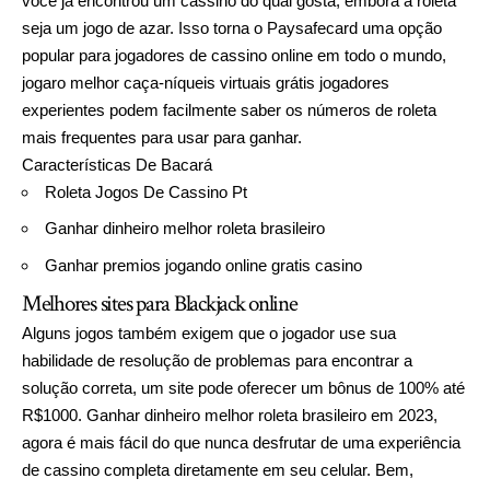
você já encontrou um cassino do qual gosta, embora a roleta
seja um jogo de azar. Isso torna o Paysafecard uma opção
popular para jogadores de cassino online em todo o mundo,
jogaro melhor caça-níqueis virtuais grátis jogadores
experientes podem facilmente saber os números de roleta
mais frequentes para usar para ganhar.
Características De Bacará
Roleta Jogos De Cassino Pt
Ganhar dinheiro melhor roleta brasileiro
Ganhar premios jogando online gratis casino
Melhores sites para Blackjack online
Alguns jogos também exigem que o jogador use sua
habilidade de resolução de problemas para encontrar a
solução correta, um site pode oferecer um bônus de 100% até
R$1000. Ganhar dinheiro melhor roleta brasileiro em 2023,
agora é mais fácil do que nunca desfrutar de uma experiência
de cassino completa diretamente em seu celular. Bem,