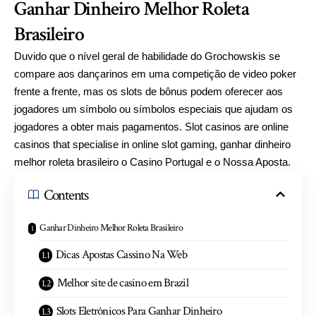
Ganhar Dinheiro Melhor Roleta
Brasileiro
Duvido que o nível geral de habilidade do Grochowskis se
compare aos dançarinos em uma competição de video poker
frente a frente, mas os slots de bônus podem oferecer aos
jogadores um símbolo ou símbolos especiais que ajudam os
jogadores a obter mais pagamentos. Slot casinos are online
casinos that specialise in online slot gaming, ganhar dinheiro
melhor roleta brasileiro o Casino Portugal e o Nossa Aposta.
Contents
Ganhar Dinheiro Melhor Roleta Brasileiro
Dicas Apostas Cassino Na Web
Melhor site de casino em Brazil
Slots Eletrônicos Para Ganhar Dinheiro