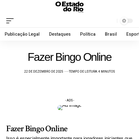
Publicação Legal
Destaques
Política
Brasil
Espor
Fazer Bingo Online
22 DE DEZEMBRO DE 2025
TEMPO DE LEITURA: 4 MINUTOS
- ADS -
Fazer Bingo Online
Isso é especialmente importante para jogadores iniciantes que