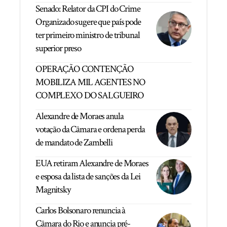
Senado: Relator da CPI do Crime
Organizado sugere que país pode
ter primeiro ministro de tribunal
superior preso
OPERAÇÃO CONTENÇÃO
MOBILIZA MIL AGENTES NO
COMPLEXO DO SALGUEIRO
Alexandre de Moraes anula
votação da Câmara e ordena perda
de mandato de Zambelli
EUA retiram Alexandre de Moraes
e esposa da lista de sanções da Lei
Magnitsky
Carlos Bolsonaro renuncia à
Câmara do Rio e anuncia pré-