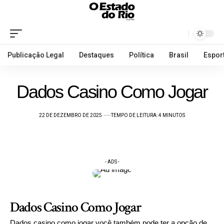
Publicação Legal
Destaques
Política
Brasil
Espor
Dados Casino Como Jogar
22 DE DEZEMBRO DE 2025
TEMPO DE LEITURA: 4 MINUTOS
- ADS -
Dados Casino Como Jogar
Dados casino como jogar você também pode ter a opção de