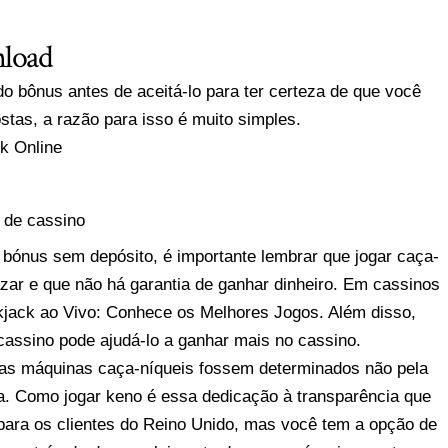
nload
do bônus antes de aceitá-lo para ter certeza de que você
stas, a razão para isso é muito simples.
k Online
 de cassino
 bónus sem depósito, é importante lembrar que jogar caça-
azar e que não há garantia de ganhar dinheiro. Em cassinos
ckjack ao Vivo: Conhece os Melhores Jogos. Além disso,
 cassino pode ajudá-lo a ganhar mais no cassino.
das máquinas caça-níqueis fossem determinados não pela
rta. Como jogar keno é essa dedicação à transparência que
para os clientes do Reino Unido, mas você tem a opção de