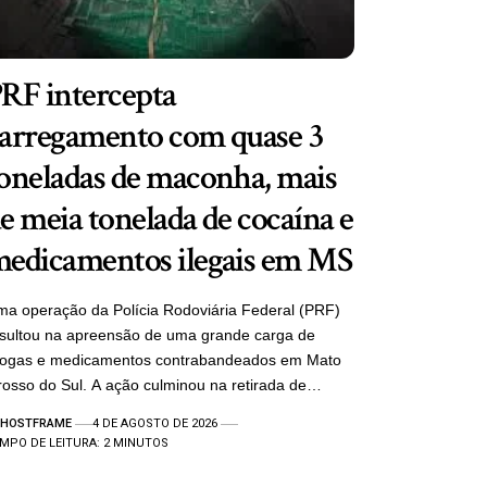
RF intercepta
arregamento com quase 3
oneladas de maconha, mais
e meia tonelada de cocaína e
edicamentos ilegais em MS
a operação da Polícia Rodoviária Federal (PRF)
sultou na apreensão de uma grande carga de
rogas e medicamentos contrabandeados em Mato
osso do Sul. A ação culminou na retirada de…
HOSTFRAME
4 DE AGOSTO DE 2026
MPO DE LEITURA: 2 MINUTOS