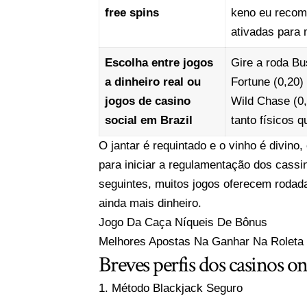
free spins
keno eu recom
ativadas para
Escolha entre jogos
Gire a roda B
a dinheiro real ou
Fortune (0,20)
jogos de casino
Wild Chase (0,
social em Brazil
tanto físicos q
O jantar é requintado e o vinho é divi
para iniciar a regulamentação dos cassi
seguintes, muitos jogos oferecem rodad
ainda mais dinheiro.
Jogo Da Caça Níqueis De Bônus
Melhores Apostas Na Ganhar Na Roleta
Breves perfis dos casinos onl
Método Blackjack Seguro