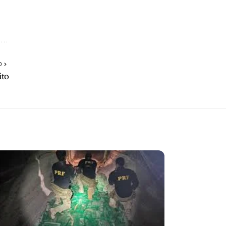
O
ito