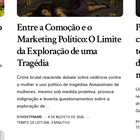
o
Entre a Comoção e o
P
Marketing Político: O Limite
c
da Exploração de uma
t
Tragédia
d
a
m
Crime brutal reacende debate sobre violência contra
a mulher e uso político de tragédias Assassinato de
Um
mulheres, mesmo sob medida protetiva, provoca
re
indignação e levanta questionamentos sobre a
d
exploração de…
Gr
BY
HOSTFRAME
4 DE AGOSTO DE 2026
BY
TEMPO DE LEITURA: 3 MINUTOS
TE