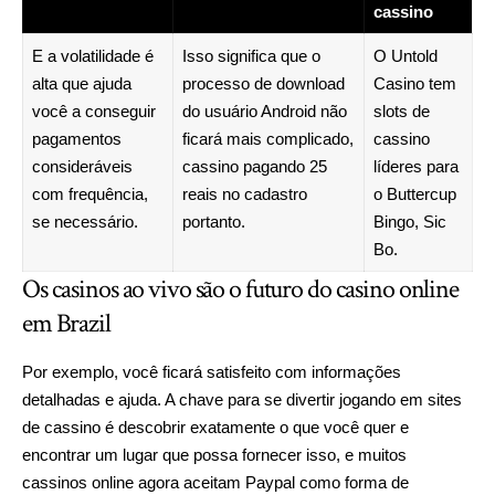
cassino
E a volatilidade é
Isso significa que o
O Untold
alta que ajuda
processo de download
Casino tem
você a conseguir
do usuário Android não
slots de
pagamentos
ficará mais complicado,
cassino
consideráveis
cassino pagando 25
líderes para
com frequência,
reais no cadastro
o Buttercup
se necessário.
portanto.
Bingo, Sic
Bo.
Os casinos ao vivo são o futuro do casino online
em Brazil
Por exemplo, você ficará satisfeito com informações
detalhadas e ajuda. A chave para se divertir jogando em sites
de cassino é descobrir exatamente o que você quer e
encontrar um lugar que possa fornecer isso, e muitos
cassinos online agora aceitam Paypal como forma de