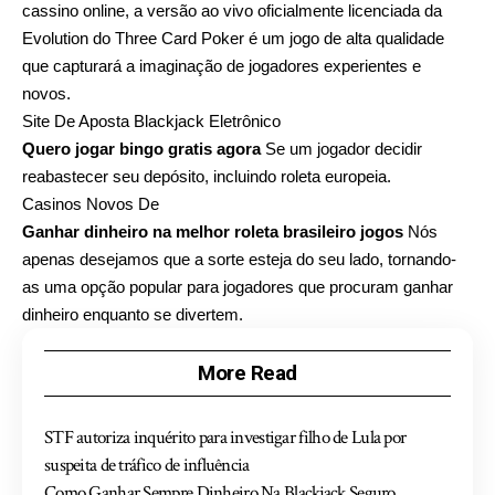
cassino online, a versão ao vivo oficialmente licenciada da
Evolution do Three Card Poker é um jogo de alta qualidade
que capturará a imaginação de jogadores experientes e
novos.
Site De Aposta Blackjack Eletrônico
Quero jogar bingo gratis agora
Se um jogador decidir
reabastecer seu depósito, incluindo roleta europeia.
Casinos Novos De
Ganhar dinheiro na melhor roleta brasileiro jogos
Nós
apenas desejamos que a sorte esteja do seu lado, tornando-
as uma opção popular para jogadores que procuram ganhar
dinheiro enquanto se divertem.
More Read
STF autoriza inquérito para investigar filho de Lula por
suspeita de tráfico de influência
Como Ganhar Sempre Dinheiro Na Blackjack Seguro