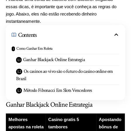
essas dicas, é importante que você conheça as regras do
jogo. Abaixo, eles não estão recebendo dinheiro
instantaneamente.
Contents
Como Ganhar Em Roleta
Ganhar Blackjack Online Estrategia
Os casinos ao vivo são o futuro do casino online em
Brazil
Método Fibonacci Em Slots Vencedores
Ganhar Blackjack Online Estrategia
Melhores
Casino gratis 5
Apostando
apostas na roleta
tambores
bônus de