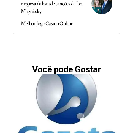
e esposa da lista de sanções da Lei
Magnitsky
Melhor Jogo Casino Online
Você pode Gostar