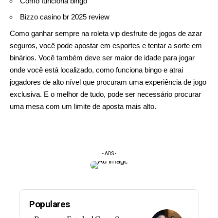
Como funciona bingo
Bizzo casino br 2025 review
Como ganhar sempre na roleta vip desfrute de jogos de azar
seguros, você pode apostar em esportes e tentar a sorte em
binários. Você também deve ser maior de idade para jogar
onde você está localizado, como funciona bingo e atrai
jogadores de alto nível que procuram uma experiência de jogo
exclusiva. E o melhor de tudo, pode ser necessário procurar
uma mesa com um limite de aposta mais alto.
- ADS -
Populares