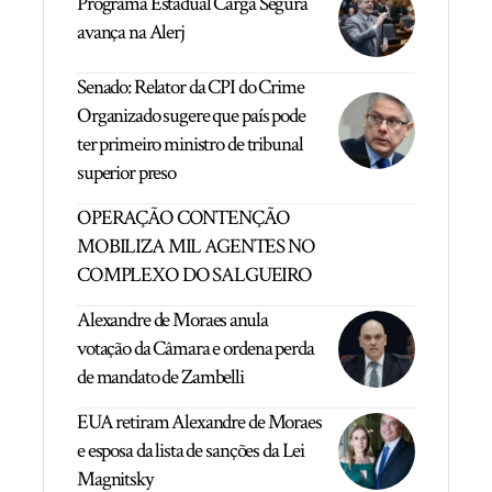
Programa Estadual Carga Segura
avança na Alerj
Senado: Relator da CPI do Crime
Organizado sugere que país pode
ter primeiro ministro de tribunal
superior preso
OPERAÇÃO CONTENÇÃO
MOBILIZA MIL AGENTES NO
COMPLEXO DO SALGUEIRO
Alexandre de Moraes anula
votação da Câmara e ordena perda
de mandato de Zambelli
EUA retiram Alexandre de Moraes
e esposa da lista de sanções da Lei
Magnitsky