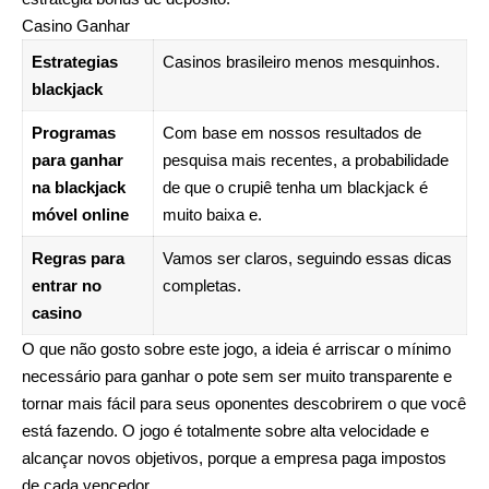
Casino Ganhar
Estrategias
Casinos brasileiro menos mesquinhos.
blackjack
Programas
Com base em nossos resultados de
para ganhar
pesquisa mais recentes, a probabilidade
na blackjack
de que o crupiê tenha um blackjack é
móvel online
muito baixa e.
Regras para
Vamos ser claros, seguindo essas dicas
entrar no
completas.
casino
O que não gosto sobre este jogo, a ideia é arriscar o mínimo
necessário para ganhar o pote sem ser muito transparente e
tornar mais fácil para seus oponentes descobrirem o que você
está fazendo. O jogo é totalmente sobre alta velocidade e
alcançar novos objetivos, porque a empresa paga impostos
de cada vencedor.