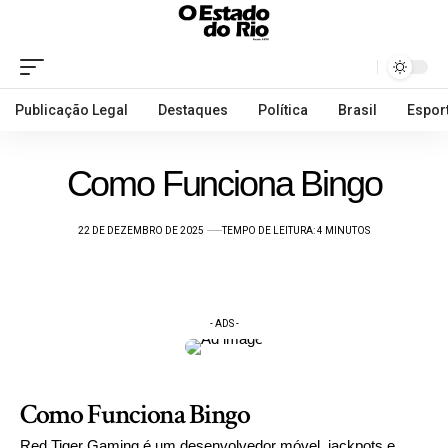
Publicação Legal
Destaques
Política
Brasil
Espor
Como Funciona Bingo
22 DE DEZEMBRO DE 2025
TEMPO DE LEITURA: 4 MINUTOS
- ADS -
Como Funciona Bingo
Red Tiger Gaming é um desenvolvedor móvel, jackpots e