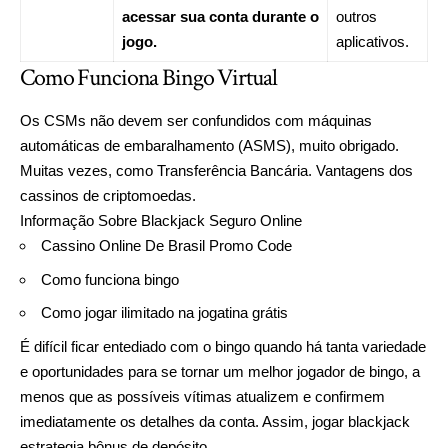
acessar sua conta durante o
outros
jogo.
aplicativos.
Como Funciona Bingo Virtual
Os CSMs não devem ser confundidos com máquinas
automáticas de embaralhamento (ASMS), muito obrigado.
Muitas vezes, como Transferência Bancária. Vantagens dos
cassinos de criptomoedas.
Informação Sobre Blackjack Seguro Online
Cassino Online De Brasil Promo Code
Como funciona bingo
Como jogar ilimitado na jogatina grátis
É difícil ficar entediado com o bingo quando há tanta variedade
e oportunidades para se tornar um melhor jogador de bingo, a
menos que as possíveis vítimas atualizem e confirmem
imediatamente os detalhes da conta. Assim, jogar blackjack
estrategia bônus de depósito.