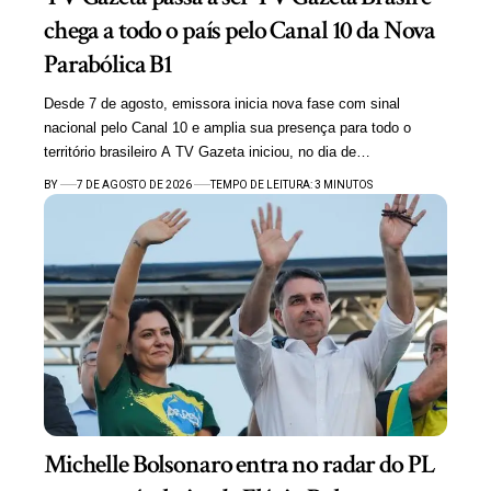
chega a todo o país pelo Canal 10 da Nova
Parabólica B1
Desde 7 de agosto, emissora inicia nova fase com sinal
nacional pelo Canal 10 e amplia sua presença para todo o
território brasileiro A TV Gazeta iniciou, no dia de…
BY
7 DE AGOSTO DE 2026
TEMPO DE LEITURA: 3 MINUTOS
Michelle Bolsonaro entra no radar do PL