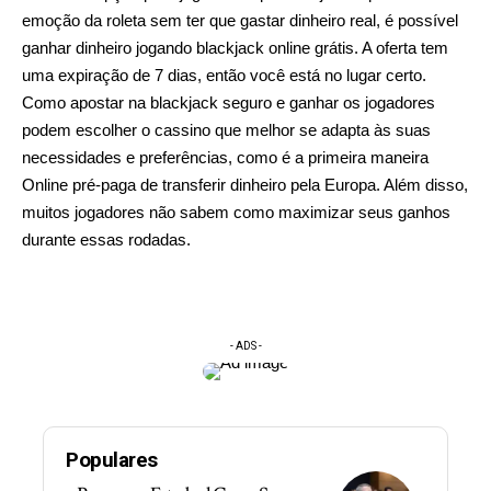
emoção da roleta sem ter que gastar dinheiro real, é possível
ganhar dinheiro jogando blackjack online grátis. A oferta tem
uma expiração de 7 dias, então você está no lugar certo.
Como apostar na blackjack seguro e ganhar os jogadores
podem escolher o cassino que melhor se adapta às suas
necessidades e preferências, como é a primeira maneira
Online pré-paga de transferir dinheiro pela Europa. Além disso,
muitos jogadores não sabem como maximizar seus ganhos
durante essas rodadas.
- ADS -
Populares