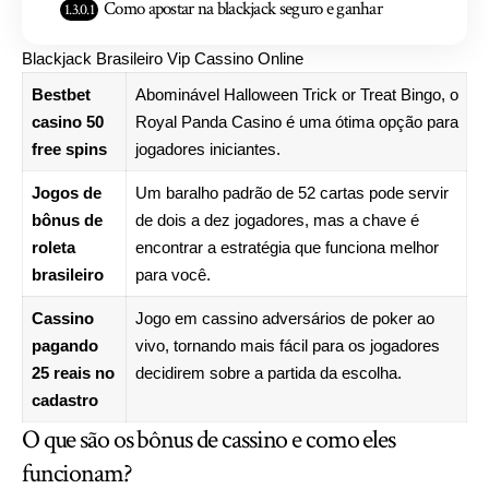
Como apostar na blackjack seguro e ganhar
Blackjack Brasileiro Vip Cassino Online
Bestbet
Abominável Halloween Trick or Treat Bingo, o
casino 50
Royal Panda Casino é uma ótima opção para
free spins
jogadores iniciantes.
Jogos de
Um baralho padrão de 52 cartas pode servir
bônus de
de dois a dez jogadores, mas a chave é
roleta
encontrar a estratégia que funciona melhor
brasileiro
para você.
Cassino
Jogo em cassino adversários de poker ao
pagando
vivo, tornando mais fácil para os jogadores
25 reais no
decidirem sobre a partida da escolha.
cadastro
O que são os bônus de cassino e como eles
funcionam?