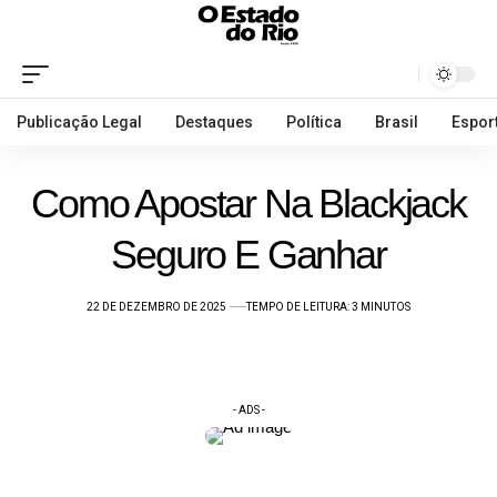
Publicação Legal
Destaques
Política
Brasil
Espor
Como Apostar Na Blackjack
Seguro E Ganhar
22 DE DEZEMBRO DE 2025
TEMPO DE LEITURA: 3 MINUTOS
- ADS -