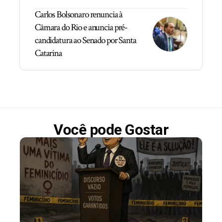
Carlos Bolsonaro renuncia à
Câmara do Rio e anuncia pré-
candidatura ao Senado por Santa
Catarina
Você pode Gostar