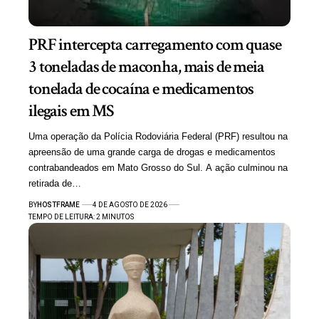
PRF intercepta carregamento com quase
3 toneladas de maconha, mais de meia
tonelada de cocaína e medicamentos
ilegais em MS
Uma operação da Polícia Rodoviária Federal (PRF) resultou na
apreensão de uma grande carga de drogas e medicamentos
contrabandeados em Mato Grosso do Sul. A ação culminou na
retirada de…
BY
HOSTFRAME
4 DE AGOSTO DE 2026
TEMPO DE LEITURA: 2 MINUTOS