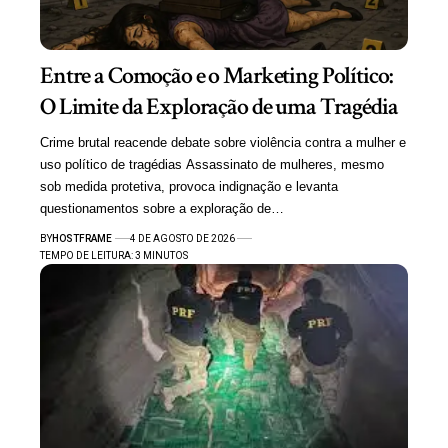
Entre a Comoção e o Marketing Político:
O Limite da Exploração de uma Tragédia
Crime brutal reacende debate sobre violência contra a mulher e
uso político de tragédias Assassinato de mulheres, mesmo
sob medida protetiva, provoca indignação e levanta
questionamentos sobre a exploração de…
BY
HOSTFRAME
4 DE AGOSTO DE 2026
TEMPO DE LEITURA: 3 MINUTOS