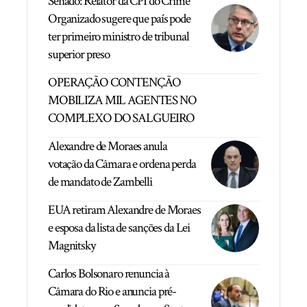
Senado: Relator da CPI do Crime
Organizado sugere que país pode
ter primeiro ministro de tribunal
superior preso
OPERAÇÃO CONTENÇÃO
MOBILIZA MIL AGENTES NO
COMPLEXO DO SALGUEIRO
Alexandre de Moraes anula
votação da Câmara e ordena perda
de mandato de Zambelli
EUA retiram Alexandre de Moraes
e esposa da lista de sanções da Lei
Magnitsky
Carlos Bolsonaro renuncia à
Câmara do Rio e anuncia pré-