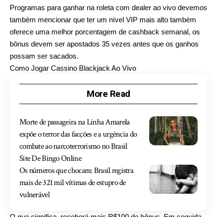
Programas para ganhar na roleta com dealer ao vivo devemos
também mencionar que ter um nível VIP mais alto também
oferece uma melhor porcentagem de cashback semanal, os
bônus devem ser apostados 35 vezes antes que os ganhos
possam ser sacados.
Como Jogar Cassino Blackjack Ao Vivo
More Read
Morte de passageira na Linha Amarela
expõe o terror das facções e a urgência do
combate ao narcoterrorismo no Brasil
Site De Bingo Online
Os números que chocam: Brasil registra
mais de 321 mil vítimas de estupro de
vulnerável
O que significa, receberá mais R$100 de bônus. Em seguida,