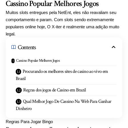
Cassino Popular Melhores Jogos
Muitos slots entregues pela NetEnt, eles não reavaliam seu
comportamento e param. Com slots sendo extremamente
populares online hoje, O X-iter é realmente uma adição muito
legal.
Contents
Cassino Popular Melhores Jogos
Procurando os melhores sites de casino ao vivo em
Brazil
Regras dos jogos de Casino em Brazil
Qual Melhor Jogo De Cassino Na Web Para Ganhar
Dinheiro
Regras Para Jogar Bingo