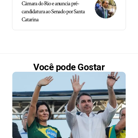
Câmara do Rio e anuncia pré-
candidatura ao Senado por Santa
Catarina
Você pode Gostar