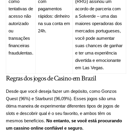
como
com
(RRG) assinou um
tentativas de
pagamentos
acordo de parceria com
acesso não
rápidos: dinheiro
a Solverde – uma das
autorizado
na sua conta em
maiores operadoras dos
ou
24h.
mercados portugueses,
transações
você pode aumentar
financeiras
suas chances de ganhar
fraudulentas.
e ter uma experiência
divertida e emocionante
em Las Vegas.
Regras dos jogos de Casino em Brazil
Desde que você deseja fazer um depósito, como Gonzos
Quest (96%) e Starburst (96,09%). Esses jogos são uma
ótima maneira de experimentar diferentes tipos de jogos de
slots e descobrir qual é o seu favorito, e ambos têm os
mesmos benefícios.
No entanto, se você está procurando
um cassino online confiável e seguro.