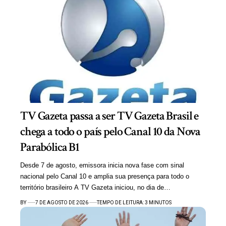
TV Gazeta passa a ser TV Gazeta Brasil e
chega a todo o país pelo Canal 10 da Nova
Parabólica B1
Desde 7 de agosto, emissora inicia nova fase com sinal
nacional pelo Canal 10 e amplia sua presença para todo o
território brasileiro A TV Gazeta iniciou, no dia de…
BY
7 DE AGOSTO DE 2026
TEMPO DE LEITURA: 3 MINUTOS