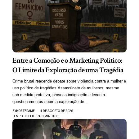
Entre a Comoção e o Marketing Político:
O Limite da Exploração de uma Tragédia
Crime brutal reacende debate sobre violência contra a mulher e
uso político de tragédias Assassinato de mulheres, mesmo
sob medida protetiva, provoca indignação e levanta
questionamentos sobre a exploração de…
BY
HOSTFRAME
4 DE AGOSTO DE 2026
TEMPO DE LEITURA: 3 MINUTOS