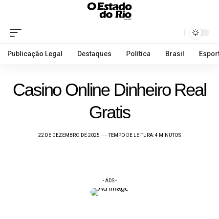
Publicação Legal
Destaques
Política
Brasil
Espor
Casino Online Dinheiro Real
Gratis
22 DE DEZEMBRO DE 2025
TEMPO DE LEITURA: 4 MINUTOS
- ADS -