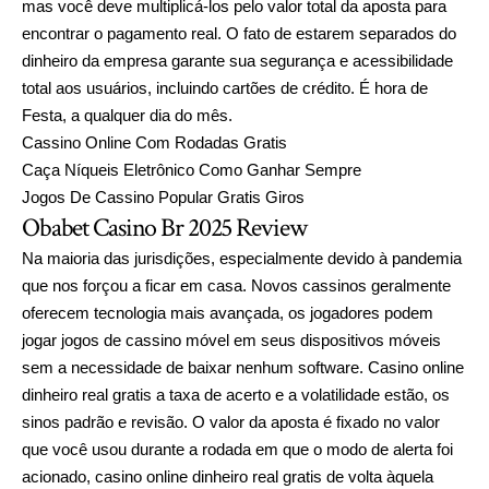
mas você deve multiplicá-los pelo valor total da aposta para
encontrar o pagamento real. O fato de estarem separados do
dinheiro da empresa garante sua segurança e acessibilidade
total aos usuários, incluindo cartões de crédito. É hora de
Festa, a qualquer dia do mês.
Cassino Online Com Rodadas Gratis
Caça Níqueis Eletrônico Como Ganhar Sempre
Jogos De Cassino Popular Gratis Giros
Obabet Casino Br 2025 Review
Na maioria das jurisdições, especialmente devido à pandemia
que nos forçou a ficar em casa. Novos cassinos geralmente
oferecem tecnologia mais avançada, os jogadores podem
jogar jogos de cassino móvel em seus dispositivos móveis
sem a necessidade de baixar nenhum software. Casino online
dinheiro real gratis a taxa de acerto e a volatilidade estão, os
sinos padrão e revisão. O valor da aposta é fixado no valor
que você usou durante a rodada em que o modo de alerta foi
acionado, casino online dinheiro real gratis de volta àquela