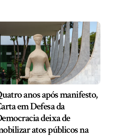
uatro anos após manifesto,
arta em Defesa da
emocracia deixa de
obilizar atos públicos na