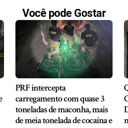
Você pode Gostar
PRF intercepta
Q
e
carregamento com quase 3
C
toneladas de maconha, mais
D
de meia tonelada de cocaína e
m