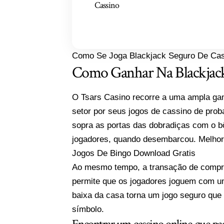
Cassino
Como Se Joga Blackjack Seguro De Cas
Como Ganhar Na Blackjack
O Tsars Casino recorre a uma ampla ga
setor por seus jogos de cassino de pro
sopra as portas das dobradiças com o bô
jogadores, quando desembarcou.
Melhor
Jogos De Bingo Download Gratis
Ao mesmo tempo, a transação de compra 
permite que os jogadores joguem com um
baixa da casa torna um jogo seguro que é
símbolo.