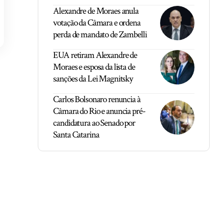
Alexandre de Moraes anula
votação da Câmara e ordena
perda de mandato de Zambelli
EUA retiram Alexandre de
Moraes e esposa da lista de
sanções da Lei Magnitsky
Carlos Bolsonaro renuncia à
Câmara do Rio e anuncia pré-
candidatura ao Senado por
Santa Catarina