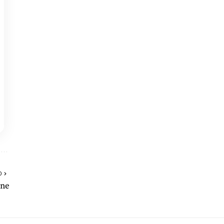
O
ine