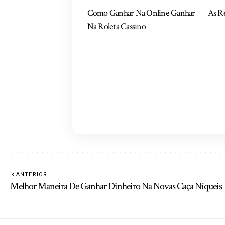
Como Ganhar Na Online Ganhar
As Re
Na Roleta Cassino
ANTERIOR
Melhor Maneira De Ganhar Dinheiro Na Novas Caça Níqueis