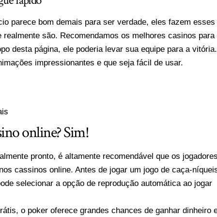
gue rápido
io parece bom demais para ser verdade, eles fazem esses
e realmente são. Recomendamos os melhores casinos para
po desta página, ele poderia levar sua equipe para a vitória.
imações impressionantes e que seja fácil de usar.
ais
sino online? Sim!
inalmente pronto, é altamente recomendável que os jogadore
os cassinos online. Antes de jogar um jogo de caça-níquei
pode selecionar a opção de reprodução automática ao jogar
átis, o poker oferece grandes chances de ganhar dinheiro 