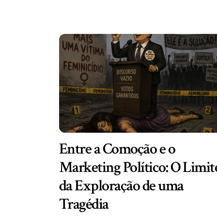
Entre a Comoção e o
Marketing Político: O Limit
da Exploração de uma
Tragédia