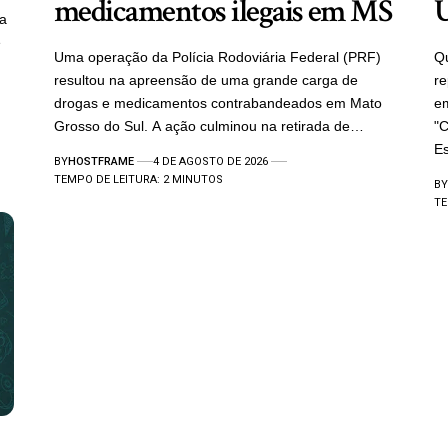
medicamentos ilegais em MS
ra
e
Uma operação da Polícia Rodoviária Federal (PRF)
Qu
resultou na apreensão de uma grande carga de
re
drogas e medicamentos contrabandeados em Mato
em
Grosso do Sul. A ação culminou na retirada de…
"C
E
BY
HOSTFRAME
4 DE AGOSTO DE 2026
TEMPO DE LEITURA: 2 MINUTOS
BY
TE