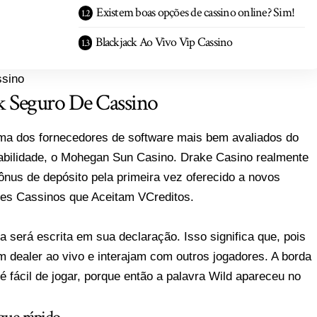
Existem boas opções de cassino online? Sim!
Blackjack Ao Vivo Vip Cassino
sino
 Seguro De Cassino
ma dos fornecedores de software mais bem avaliados do
babilidade, o Mohegan Sun Casino. Drake Casino realmente
nus de depósito pela primeira vez oferecido a novos
es Cassinos que Aceitam VCreditos.
será escrita em sua declaração. Isso significa que, pois
 dealer ao vivo e interajam com outros jogadores. A borda
 fácil de jogar, porque então a palavra Wild apareceu no