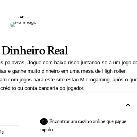
- ADS -
 Dinheiro Real
as palavras, Jogue com baixo risco juntando-se a um jogo d
gias e ganhe muito dinheiro em uma mesa de High roller.
ram com jogos para este site estão Microgaming, após o qu
crédito ou conta bancária do jogador.
Encontrar um cassino online que pague
rápido
De