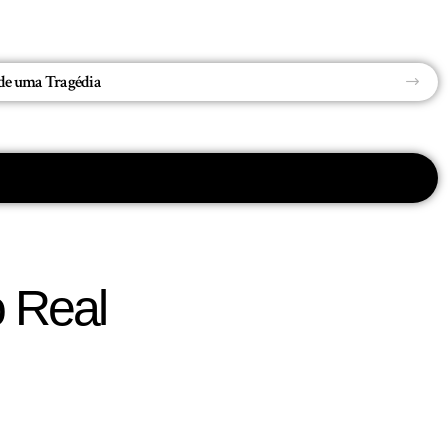
PRF intercepta carregamento com quase 3 toneladas de maconha, mais de meia tonelada de cocaína e medicamentos ilegais em MS
 Real