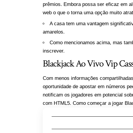
prêmios. Embora possa ser eficaz em a
web o que o torna uma opção muito atrat
A casa tem uma vantagem significativa
amarelos.
Como mencionamos acima, mas també
inscrever.
Blackjack Ao Vivo Vip Cas
Com menos informações compartilhadas e
oportunidade de apostar em números peq
notificam os jogadores em potencial so
com HTML5. Como começar a jogar Black