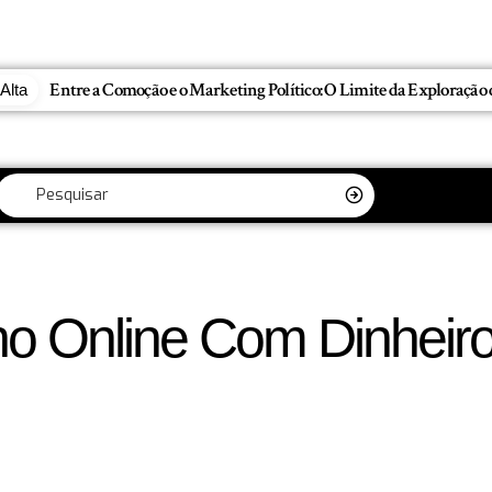
Alta
no Online Com Dinheiro