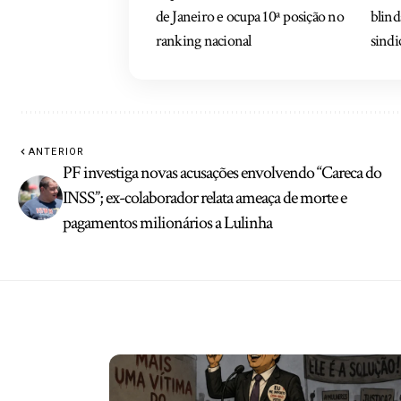
de Janeiro e ocupa 10ª posição no
blind
ranking nacional
sindi
ANTERIOR
PF investiga novas acusações envolvendo “Careca do
INSS”; ex-colaborador relata ameaça de morte e
pagamentos milionários a Lulinha