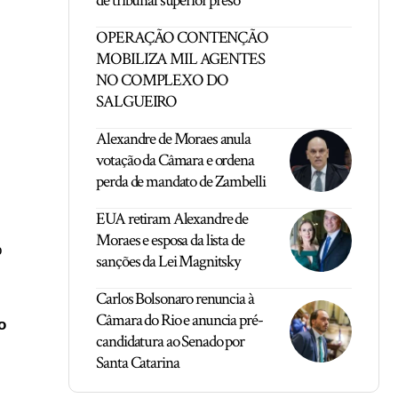
de tribunal superior preso
OPERAÇÃO CONTENÇÃO
MOBILIZA MIL AGENTES
NO COMPLEXO DO
SALGUEIRO
Alexandre de Moraes anula
votação da Câmara e ordena
perda de mandato de Zambelli
EUA retiram Alexandre de
Moraes e esposa da lista de
o
sanções da Lei Magnitsky
Carlos Bolsonaro renuncia à
Câmara do Rio e anuncia pré-
o
candidatura ao Senado por
Santa Catarina