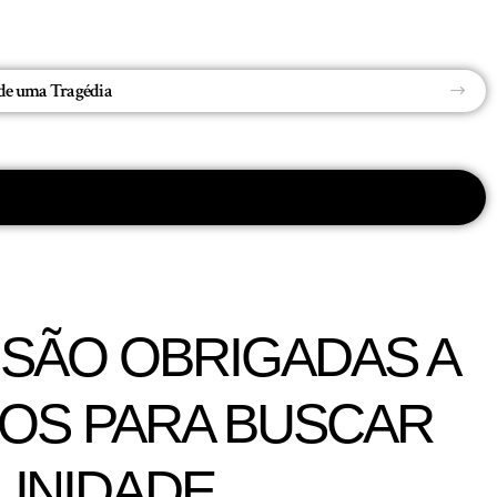
PRF intercepta carregamento com quase 3 toneladas de maconha, mais de meia tonelada de cocaína e medicamentos ilegais em MS
 SÃO OBRIGADAS A
OS PARA BUSCAR
UNIDADE