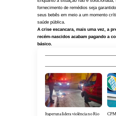
Enquanto a situação não é solucionada, 
fornecimento de remédios seja garantido
seus bebês em meio a um momento crític
saúde pública.
A crise escancara, mais uma vez, a pr
recém-nascidos acabam pagando a cont
básico.
Itaperuna lidera violência no Rio
CPMI