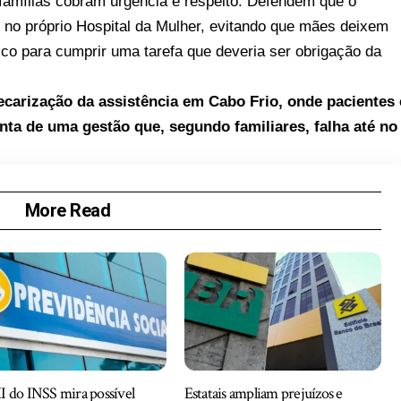
famílias cobram urgência e respeito. Defendem que o
 no próprio Hospital da Mulher, evitando que mães deixem
o para cumprir uma tarefa que deveria ser obrigação da
ecarização da assistência em Cabo Frio, onde pacientes 
a de uma gestão que, segundo familiares, falha até no
More Read
 do INSS mira possível
Estatais ampliam prejuízos e