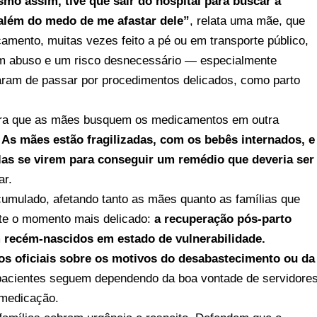
mo assim, tive que sair do hospital para buscar a
além do medo de me afastar dele”
, relata uma mãe, que
camento, muitas vezes feito a pé ou em transporte público,
um abuso e um risco desnecessário — especialmente
ram de passar por procedimentos delicados, como parto
ara que as mães busquem os medicamentos em outra
As mães estão fragilizadas, com os bebês internados, e
as se virem para conseguir um remédio que deveria ser
ar.
cumulado, afetando tanto as mães quanto as famílias que
nte o momento mais delicado:
a recuperação pós-parto
recém-nascidos em estado de vulnerabilidade.
s oficiais sobre os motivos do desabastecimento ou da
acientes seguem dependendo da boa vontade de servidore
 medicação.