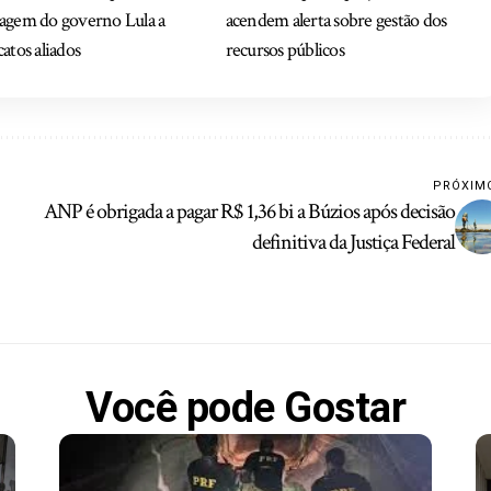
agem do governo Lula a
acendem alerta sobre gestão dos
catos aliados
recursos públicos
PRÓXIM
ANP é obrigada a pagar R$ 1,36 bi a Búzios após decisão
definitiva da Justiça Federal
Você pode Gostar