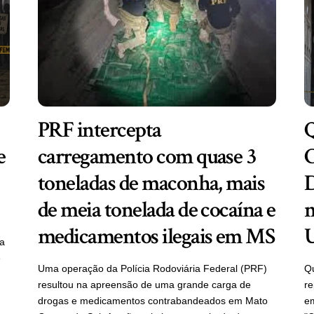
PRF intercepta
Q
e
carregamento com quase 3
C
toneladas de maconha, mais
D
de meia tonelada de cocaína e
m
medicamentos ilegais em MS
ra
e
Uma operação da Polícia Rodoviária Federal (PRF)
Qu
resultou na apreensão de uma grande carga de
re
drogas e medicamentos contrabandeados em Mato
em