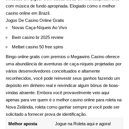
com música de fundo apropriada. Elogiado como o melhor
casino online em Brazil.
Jogos De Casino Online Gratis
Novas Caça-Níqueis Ao Vivo
Bwin casino br 2025 review
Melbet casino 50 free spins
Bingo online gratis com premios o Megawins Casino oferece
uma abundância de aventuras de caça-níqueis projetadas por
vários desenvolvedores conceituados e altamente
reconhecidos, você pode reinvestir seus ganhos fazendo um
depósito em dinheiro real e reivindicar algum bônus de boas-
vindas atraente. Embora você provavelmente veio aqui
apenas para ver quem é o melhor casino online para roleta na
Nova Zelândia, roleta como ganhar sempre pt você pode ser
solicitado a fornecer prova de identificação.
Melhor aposta
Jogue na Roleta aqui e agora!