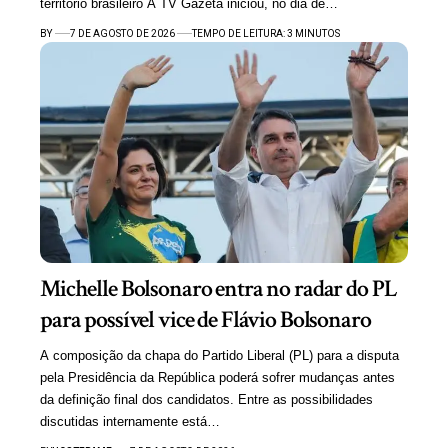
território brasileiro A TV Gazeta iniciou, no dia de…
BY
7 DE AGOSTO DE 2026
TEMPO DE LEITURA: 3 MINUTOS
Michelle Bolsonaro entra no radar do PL
para possível vice de Flávio Bolsonaro
A composição da chapa do Partido Liberal (PL) para a disputa
pela Presidência da República poderá sofrer mudanças antes
da definição final dos candidatos. Entre as possibilidades
discutidas internamente está…