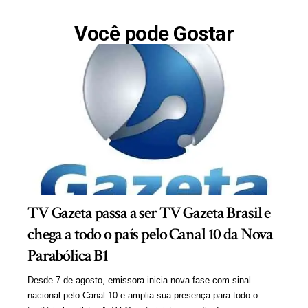
Você pode Gostar
TV Gazeta passa a ser TV Gazeta Brasil e
chega a todo o país pelo Canal 10 da Nova
Parabólica B1
Desde 7 de agosto, emissora inicia nova fase com sinal
nacional pelo Canal 10 e amplia sua presença para todo o