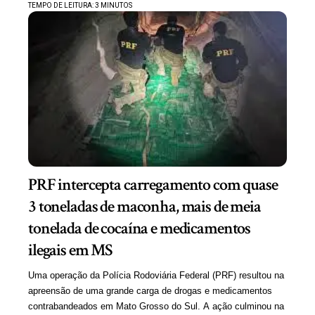
TEMPO DE LEITURA: 3 MINUTOS
PRF intercepta carregamento com quase
3 toneladas de maconha, mais de meia
tonelada de cocaína e medicamentos
ilegais em MS
Uma operação da Polícia Rodoviária Federal (PRF) resultou na
apreensão de uma grande carga de drogas e medicamentos
contrabandeados em Mato Grosso do Sul. A ação culminou na