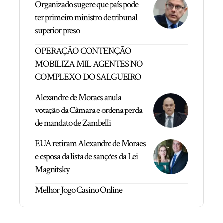
Organizado sugere que país pode
ter primeiro ministro de tribunal
superior preso
OPERAÇÃO CONTENÇÃO
MOBILIZA MIL AGENTES NO
COMPLEXO DO SALGUEIRO
Alexandre de Moraes anula
votação da Câmara e ordena perda
de mandato de Zambelli
EUA retiram Alexandre de Moraes
e esposa da lista de sanções da Lei
Magnitsky
Melhor Jogo Casino Online