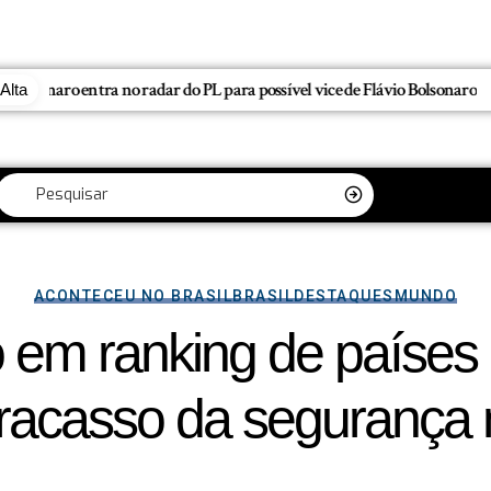
Entre a Comoção e o Marketing Político: O Limite da Exploração
Alta
ACONTECEU NO BRASIL
BRASIL
DESTAQUES
MUNDO
ão em ranking de países
fracasso da segurança