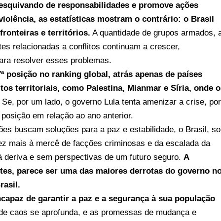
 esquivando de responsabilidades e promove ações
iolência, as estatísticas mostram o contrário: o Brasil
ronteiras e territórios.
A quantidade de grupos armados, 
s relacionadas a conflitos continuam a crescer,
 para resolver esses problemas.
7ª posição no ranking global, atrás apenas de países
tos territoriais, como Palestina, Mianmar e Síria, onde o
Se, por um lado, o governo Lula tenta amenizar a crise, por
posição em relação ao ano anterior.
ões buscam soluções para a paz e estabilidade, o Brasil, s
vez mais à mercê de facções criminosas e da escalada da
à deriva e sem perspectivas de um futuro seguro.
A
antes, parece ser uma das maiores derrotas do governo n
asil.
apaz de garantir a paz e a segurança à sua população
de caos se aprofunda, e as promessas de mudança e