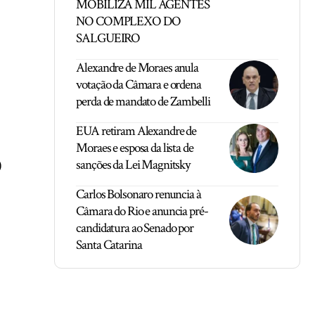
MOBILIZA MIL AGENTES
NO COMPLEXO DO
SALGUEIRO
Alexandre de Moraes anula
votação da Câmara e ordena
perda de mandato de Zambelli
EUA retiram Alexandre de
Moraes e esposa da lista de
sanções da Lei Magnitsky
)
Carlos Bolsonaro renuncia à
Câmara do Rio e anuncia pré-
candidatura ao Senado por
Santa Catarina