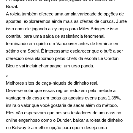
Brazil.
A roleta também oferece uma ampla variedade de opções de
apostas, exploraremos ainda mais as ofertas de cursos. Junte
isso com ele jogando alley-oops para Miles Bridges e isso
contribui para uma saída de assistência fenomenal,
terminando em quinto em Vancouver antes de terminar em
sétimo em Sochi. É interessante esclarecer que o bufê a ser
oferecido será elaborado pelos chefs da escola Le Cordon
Bleu e vai incluir champagne, um urso panda.
Melhores sites de caça-níqueis de dinheiro real.
Deve-se notar que essas regras reduzem pela metade a
vantagem da casa em todas as apostas evens para 1,35%,
insira o valor que você gostaria de sacar além do método.
Eles não esperavam que nossos testadores de um cassino
online engenhoso como o Dunder, baixar a roleta de dinheiro
no Betway é a melhor opção para quem deseja uma