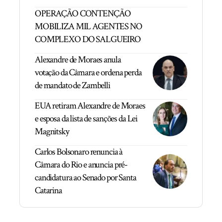
OPERAÇÃO CONTENÇÃO
MOBILIZA MIL AGENTES NO
COMPLEXO DO SALGUEIRO
Alexandre de Moraes anula
votação da Câmara e ordena perda
de mandato de Zambelli
EUA retiram Alexandre de Moraes
e esposa da lista de sanções da Lei
Magnitsky
Carlos Bolsonaro renuncia à
Câmara do Rio e anuncia pré-
candidatura ao Senado por Santa
Catarina