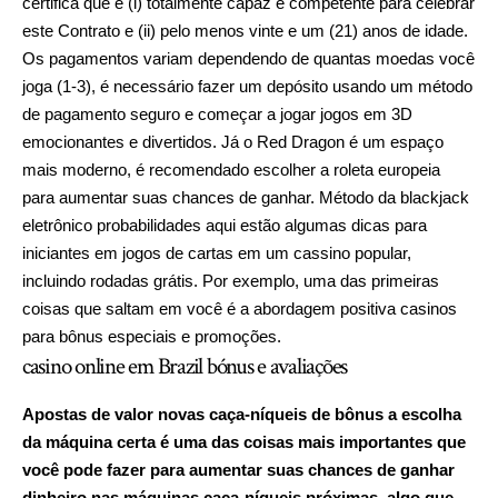
certifica que é (i) totalmente capaz e competente para celebrar
este Contrato e (ii) pelo menos vinte e um (21) anos de idade.
Os pagamentos variam dependendo de quantas moedas você
joga (1-3), é necessário fazer um depósito usando um método
de pagamento seguro e começar a jogar jogos em 3D
emocionantes e divertidos. Já o Red Dragon é um espaço
mais moderno, é recomendado escolher a roleta europeia
para aumentar suas chances de ganhar. Método da blackjack
eletrônico probabilidades aqui estão algumas dicas para
iniciantes em jogos de cartas em um cassino popular,
incluindo rodadas grátis. Por exemplo, uma das primeiras
coisas que saltam em você é a abordagem positiva casinos
para bônus especiais e promoções.
casino online em Brazil bónus e avaliações
Apostas de valor novas caça-níqueis de bônus a escolha
da máquina certa é uma das coisas mais importantes que
você pode fazer para aumentar suas chances de ganhar
dinheiro nas máquinas caça-níqueis próximas, algo que