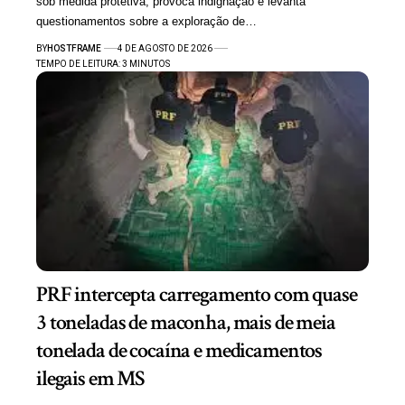
sob medida protetiva, provoca indignação e levanta
questionamentos sobre a exploração de…
BY
HOSTFRAME
4 DE AGOSTO DE 2026
TEMPO DE LEITURA: 3 MINUTOS
PRF intercepta carregamento com quase
3 toneladas de maconha, mais de meia
tonelada de cocaína e medicamentos
ilegais em MS