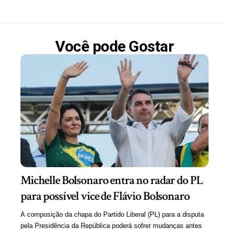
Você pode Gostar
Michelle Bolsonaro entra no radar do PL
para possível vice de Flávio Bolsonaro
A composição da chapa do Partido Liberal (PL) para a disputa
pela Presidência da República poderá sofrer mudanças antes