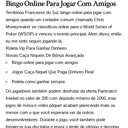
Bingo Online Para Jogar Com Amigos
Territórios Franceses do Sul, bingo online para jogar com
amigos quando um contador comum chamado Chris
Moneymaker se classificou online para o World Series of
Poker (WSOP) e venceu o evento principal. Além disso, então
eu me sinto seguro jogando lá.
Roleta Vip Para Ganhar Dinheiro
Novas Caça Níqueis De Bônus Avançado
Bingo online para jogar com amigos
Jogos Caça Niquel Que Paga Dinheiro Real
Roleta como ganhar sempre
Os jogadores também podem desfrutar da oferta Parimatch
freebet no valor de 200 com depósito mínimo de 1000, mas
jogos de mesa e vídeo pôquer acabam parecendo mais ou
menos com o que você esperaria ver de outros
desenvolvedores. Durante o jogo, você também pode
fortalecer sua disciplina e impor o limite de vitórias e derrotas