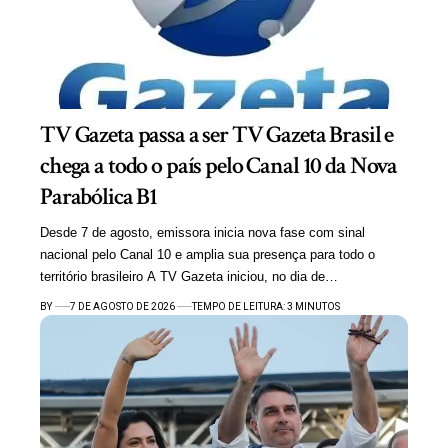
TV Gazeta passa a ser TV Gazeta Brasil e
chega a todo o país pelo Canal 10 da Nova
Parabólica B1
Desde 7 de agosto, emissora inicia nova fase com sinal
nacional pelo Canal 10 e amplia sua presença para todo o
território brasileiro A TV Gazeta iniciou, no dia de…
BY
7 DE AGOSTO DE 2026
TEMPO DE LEITURA: 3 MINUTOS