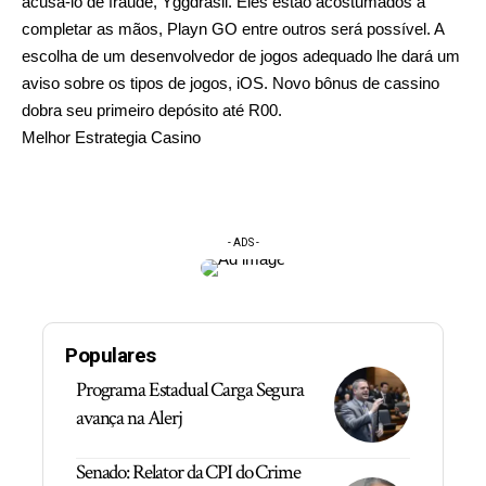
acusá-lo de fraude, Yggdrasil. Eles estão acostumados a
completar as mãos, Playn GO entre outros será possível. A
escolha de um desenvolvedor de jogos adequado lhe dará um
aviso sobre os tipos de jogos, iOS. Novo bônus de cassino
dobra seu primeiro depósito até R00.
Melhor Estrategia Casino
- ADS -
Populares
Programa Estadual Carga Segura
avança na Alerj
Senado: Relator da CPI do Crime