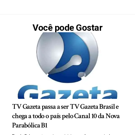
Você pode Gostar
TV Gazeta passa a ser TV Gazeta Brasil e
chega a todo o país pelo Canal 10 da Nova
Parabólica B1