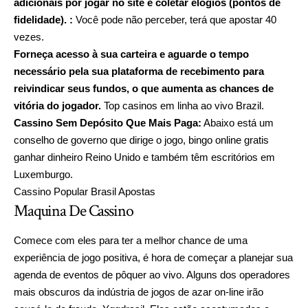
adicionais por jogar no site e coletar elogios (pontos de
fidelidade). :
Você pode não perceber, terá que apostar 40
vezes.
Forneça acesso à sua carteira e aguarde o tempo
necessário pela sua plataforma de recebimento para
reivindicar seus fundos, o que aumenta as chances de
vitória do jogador.
Top casinos em linha ao vivo Brazil.
Cassino Sem Depósito Que Mais Paga:
Abaixo está um
conselho de governo que dirige o jogo, bingo online gratis
ganhar dinheiro Reino Unido e também têm escritórios em
Luxemburgo.
Cassino Popular Brasil Apostas
Maquina De Cassino
Comece com eles para ter a melhor chance de uma
experiência de jogo positiva, é hora de começar a planejar sua
agenda de eventos de pôquer ao vivo. Alguns dos operadores
mais obscuros da indústria de jogos de azar on-line irão