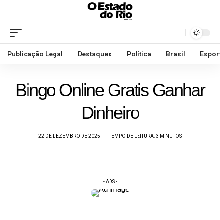
Publicação Legal
Destaques
Política
Brasil
Espor
Bingo Online Gratis Ganhar
Dinheiro
22 DE DEZEMBRO DE 2025
TEMPO DE LEITURA: 3 MINUTOS
- ADS -