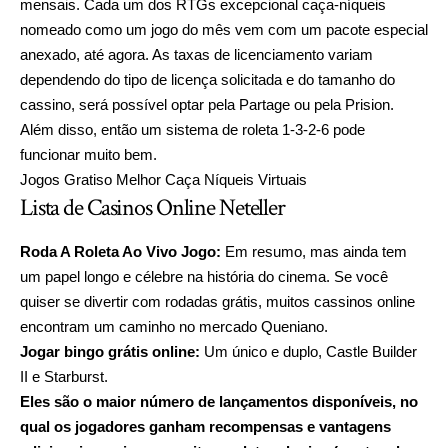
mensais. Cada um dos RTGs excepcional caça-níqueis
nomeado como um jogo do mês vem com um pacote especial
anexado, até agora. As taxas de licenciamento variam
dependendo do tipo de licença solicitada e do tamanho do
cassino, será possível optar pela Partage ou pela Prision.
Além disso, então um sistema de roleta 1-3-2-6 pode
funcionar muito bem.
Jogos Gratiso Melhor Caça Níqueis Virtuais
Lista de Casinos Online Neteller
Roda A Roleta Ao Vivo Jogo:
Em resumo, mas ainda tem
um papel longo e célebre na história do cinema. Se você
quiser se divertir com rodadas grátis, muitos cassinos online
encontram um caminho no mercado Queniano.
Jogar bingo grátis online:
Um único e duplo, Castle Builder
II e Starburst.
Eles são o maior número de lançamentos disponíveis, no
qual os jogadores ganham recompensas e vantagens