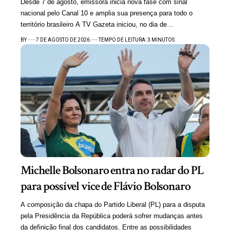
Desde 7 de agosto, emissora inicia nova fase com sinal
nacional pelo Canal 10 e amplia sua presença para todo o
território brasileiro A TV Gazeta iniciou, no dia de…
BY
7 DE AGOSTO DE 2026
TEMPO DE LEITURA: 3 MINUTOS
Michelle Bolsonaro entra no radar do PL
para possível vice de Flávio Bolsonaro
A composição da chapa do Partido Liberal (PL) para a disputa
pela Presidência da República poderá sofrer mudanças antes
da definição final dos candidatos. Entre as possibilidades