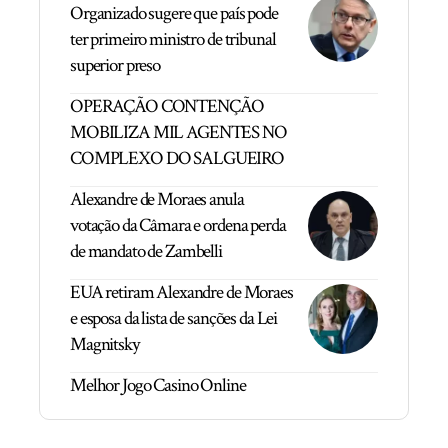
Organizado sugere que país pode
ter primeiro ministro de tribunal
superior preso
OPERAÇÃO CONTENÇÃO
MOBILIZA MIL AGENTES NO
COMPLEXO DO SALGUEIRO
Alexandre de Moraes anula
votação da Câmara e ordena perda
de mandato de Zambelli
EUA retiram Alexandre de Moraes
e esposa da lista de sanções da Lei
Magnitsky
Melhor Jogo Casino Online